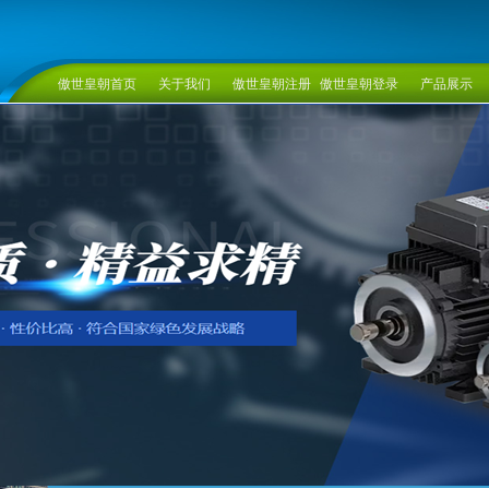
傲世皇朝首页
关于我们
傲世皇朝注册
傲世皇朝登录
产品展示