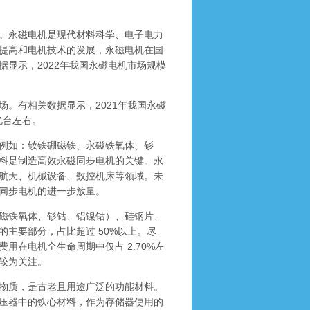
。永磁电机是现代材料科学、电子电力
提高和电机技术的发展，永磁电机在国
显示，2022年我国永磁电机市场规模
。有相关数据显示，2021年我国永磁
8亿台左右。
例如：钕铁硼磁铁、永磁铁氧体、钐
料是制造高效永磁同步电机的关键。永
航天、机械设备、数控机床等领域。未
同步电机的进一步放量。
磁铁氧体、钐钴、铝镍钴）、硅钢片、
主要部分，占比超过 50%以上。尽
用在电机全生命周期中仅占 2.70%左
较为关注。
物质，是古老且用途广泛的功能材料。
压器中的铁心材料，作为存储器使用的