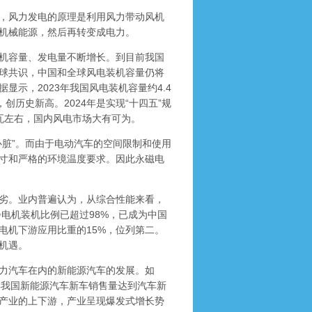
，风力发电的原理是利用风力带动风机
机械能源，然后再转变成电力。
机容量、发电量不断增长。到目前我国
球共识，中国和全球风电装机容量仍将
示，2023年我国风电装机容量约4.4
，创历史新高。2024年是实现“十四五”规
千瓦左右，国内风电市场大有可为。
脏”。而由于电动汽车的空间限制和使用
寸和严格的环境温度要求。因此永磁电
劣。业内普遍认为，从综合性能来看，
步电机装机比例已超过98%，已成为中国
电机下游应用比重的15%，位列第二。
机遇。
力汽车在内的新能源汽车的发展。如
25年我国新能源汽车新车销售量达到汽车新
源产业的上下游，产业呈现爆发式增长势