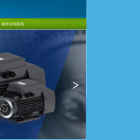
傲世皇朝新闻