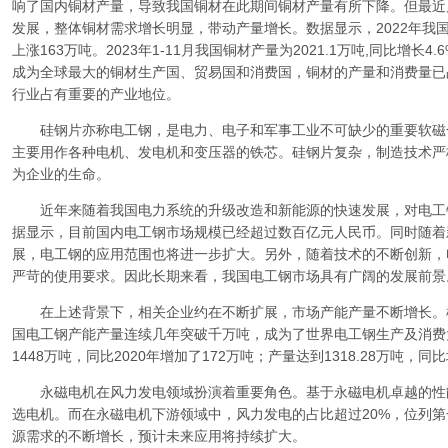
响了国内铜材产量，导致我国铜材在此期间铜材产量有所下降。但最近
发展，整体铜材需求增长明显，带动产量增长。数据显示，2022年我国铜材
上涨163万吨。2023年1-11月我国铜材产量为2021.1万吨,同比增
成为全球最大的铜材生产国、贸易国和消费国，铜材的产量和消费量已
行业占有重要的产业地位。
硅钢片亦称电工钢，是电力、电子和军事工业不可缺少的重要软磁
主要用作各种电机、发电机和变压器的铁芯。硅钢片复杂，制造技术严
为企业的生命。
近年来随着我国电力系统的升级改造和新能源的快速发展，对电工
据显示，目前国内电工钢市场规模已经超过数百亿元人民币。同时随着
展，电工钢的应用范围也将进一步扩大。另外，随着技术的不断创新，
严苛的使用要求。因此长期来看，我国电工钢市场具有广阔的发展前景
在上述背景下，相关企业约在不断扩展，市场产能产量不断增长。根
国电工钢产能产量连续几年突破千万吨，成为了世界电工钢生产及消费大
1448万吨，同比2020年增加了172万吨；产量达到1318.28万吨，同比
永磁电机在风力发电领域扮演着重要角色。基于永磁电机卓越的性
选电机。而在永磁电机下游领域中，风力发电的占比超过20%，位列
源需求的不断增长，预计未来应用将持续扩大。