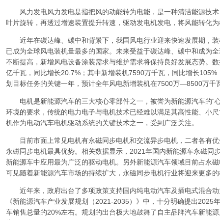
风力发电风力发电是指把风的动能转为电能，是一种清洁能源技术
叶片旋转，再透过增速装置提升转速，驱动发电机发电，将风能转化为
近年在碳达峰、碳中和背景下，我国风电行业迎来快速发展期，装
已成为全球风电装机量最多的国家。未来受益于碳达峰、碳中和成为全
不断提高，新增风电设备涂装需求与维护需求将保持良好发展态势。数据显
亿千瓦，同比增长20.7%；其中新增装机7590万千瓦，同比增长105%
划目标任务的关键一年，预计全年风电新增装机在7500万—8500万
电机是新能源汽车的三大核心零部件之一，被誉为新能源汽车的“心
环境的要求，传统的电力电子与电机技术已经难以满足其高性能、小尺
机作为电动汽车电机驱动系统的关键技术之一，受到广泛关注。
目前市面上常见电机有永磁同步电机和交流异步电机，二者各有优
永磁同步电机最具优势。相关数据显示，2021年国内新能源车永磁同
新能源车中应用最为广泛的驱动电机。另外新能源汽车领域目前占永磁
可见随着新能源汽车市场的持续扩大，永磁同步电机行业将迎来更多的
近年来，政府出台了多项政策支持国内纯电动汽车及插电式混合动
《新能源汽车产业发展规划（2021-2035）》中，十分明确提出20
车销售总量的20%左右。规划的出台极大地鼓舞了自主品牌汽车新能