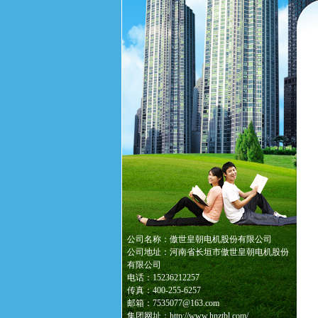
公司名称：傲世皇朝电机股份有限公司
公司地址：河南省长垣市傲世皇朝电机股份
有限公司
电话：15236212257
传真：400-255-6257
邮箱：7535077@163.com
集团网址：http://www.hnztbl.com/