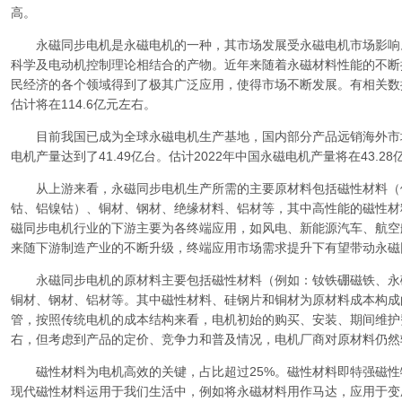
高。
永磁同步电机是永磁电机的一种，其市场发展受永磁电机市场影响
科学及电动机控制理论相结合的产物。近年来随着永磁材料性能的不断
民经济的各个领域得到了极其广泛应用，使得市场不断发展。有相关数据
估计将在114.6亿元左右。
目前我国已成为全球永磁电机生产基地，国内部分产品远销海外市场
电机产量达到了41.49亿台。估计2022年中国永磁电机产量将在43.2
从上游来看，永磁同步电机生产所需的主要原材料包括磁性材料（
钴、铝镍钴）、铜材、钢材、绝缘材料、铝材等，其中高性能的磁性材
磁同步电机行业的下游主要为各终端应用，如风电、新能源汽车、航空
来随下游制造产业的不断升级，终端应用市场需求提升下有望带动永磁
永磁同步电机的原材料主要包括磁性材料（例如：钕铁硼磁铁、永
铜材、钢材、铝材等。其中磁性材料、硅钢片和铜材为原材料成本构成的
管，按照传统电机的成本结构来看，电机初始的购买、安装、期间维护费
右，但考虑到产品的定价、竞争力和普及情况，电机厂商对原材料仍然
磁性材料为电机高效的关键，占比超过25%。磁性材料即特强磁性
现代磁性材料运用于我们生活中，例如将永磁材料用作马达，应用于变