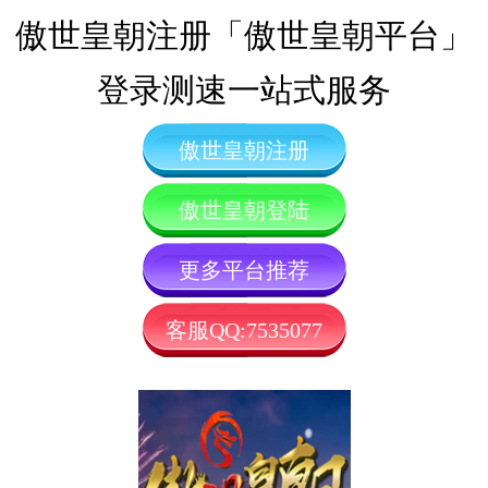
傲世皇朝注册「傲世皇朝平台」
登录测速一站式服务
傲世皇朝注册
傲世皇朝登陆
更多平台推荐
客服QQ:7535077