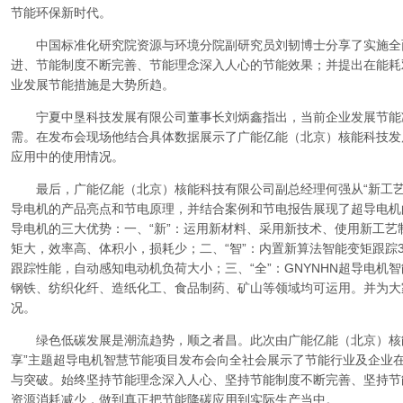
节能环保新时代。
中国标准化研究院资源与环境分院副研究员刘韧博士分享了实施全
进、节能制度不断完善、节能理念深入人心的节能效果；并提出在能耗
业发展节能措施是大势所趋。
宁夏中垦科技发展有限公司董事长刘炳鑫指出，当前企业发展节能
需。在发布会现场他结合具体数据展示了广能亿能（北京）核能科技发
应用中的使用情况。
最后，广能亿能（北京）核能科技有限公司副总经理何强从“新工艺
导电机的产品亮点和节电原理，并结合案例和节电报告展现了超导电机
导电机的三大优势：一、“新”：运用新材料、采用新技术、使用新工
矩大，效率高、体积小，损耗少；二、“智”：内置新算法智能变矩跟踪
跟踪性能，自动感知电动机负荷大小；三、“全”：GNYNHN超导电机
钢铁、纺织化纤、造纸化工、食品制药、矿山等领域均可运用。并为大
况。
绿色低碳发展是潮流趋势，顺之者昌。此次由广能亿能（北京）核能
享”主题超导电机智慧节能项目发布会向全社会展示了节能行业及企业
与突破。始终坚持节能理念深入人心、坚持节能制度不断完善、坚持节
资源消耗减少，做到真正把节能降碳应用到实际生产当中。