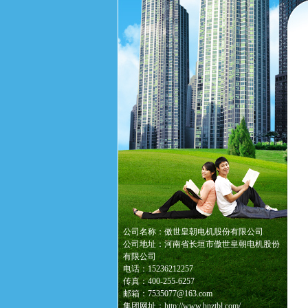
公司名称：傲世皇朝电机股份有限公司
公司地址：河南省长垣市傲世皇朝电机股份
有限公司
电话：15236212257
传真：400-255-6257
邮箱：7535077@163.com
集团网址：http://www.hnztbl.com/