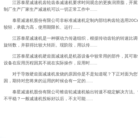
江苏泰星减速机齿轮齿条减速机要求时间观念的更换润滑脂，开展
制厂生产厂家生产减速机可以一切正常工作中......
泰星减速机股份有限公司非标准减速机定制内部结构齿轮选用20CrM
较轻，承载力高，使用期限长、运行......
江苏泰星减速机是一种驱动力传递组织，根据传动齿轮的转速比调
旋转数，并获得比较大转距。现阶段，用以传......
江苏泰星减速机硬齿面减速机是机器设备中较常用的部件，其可靠
设备在应用历程因其不就在实际操作，应用时......
对于导致硬齿面减速机发烧的原因你是不是知道呢？下正对面为您详
因，期待对您将来的运用的时候会有一定的......
泰星减速机股份有限公司锥齿轮减速机输出转速不稳定解决方法。*
不平稳？一般减速机投标好以后，不太可能......