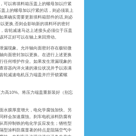
，可以将填料箱压盖上的螺母加以拧紧
压盖上的螺母加以拧紧的话，则必须装上
如果确实需要更新填料箱部件的话,则必
以更换,否则会影响新的填料环的密封
0，齿轮减速马达上述接头必须位于压盖
该环正好可以在轴上来回滑动。
泄漏现象。允许轴向面密封存在极轻微
轴向面密封加以更换。在进行上述更换
行任何维护作业。如果发生泄漏现象的
查容器内淬火液的液位状况并予以添满
齿轮减速电机压力端盖并拧开锁紧螺
力高10%。将压力端盖重新装好（别忘
面水膜厚度增大，电化学腐蚀加快。另
同样会加速腐蚀。刹车电机涂料防腐有
从而抑制铁的电化学反应发生；牺牲型
隔型涂料防腐显著的特点是阻隔空气中