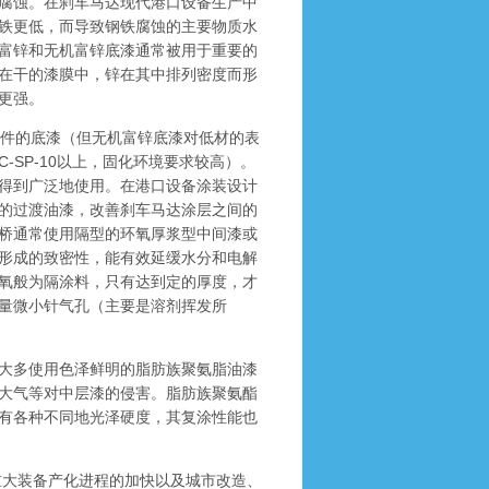
腐蚀。在刹车马达现代港口设备生产中
铁更低，而导致钢铁腐蚀的主要物质水
富锌和无机富锌底漆通常被用于重要的
在干的漆膜中，锌在其中排列密度而形
更强。
件的底漆（但无机富锌底漆对低材的表
C-SP-10以上，固化环境要求较高）。
得到广泛地使用。在港口设备涂装设计
的过渡油漆，改善刹车马达涂层之间的
桥通常使用隔型的环氧厚浆型中间漆或
形成的致密性，能有效延缓水分和电解
氧般为隔涂料，只有达到定的厚度，才
量微小针气孔（主要是溶剂挥发所
大多使用色泽鲜明的脂肪族聚氨脂油漆
大气等对中层漆的侵害。脂肪族聚氨酯
有各种不同地光泽硬度，其复涂性能也
重大装备产化进程的加快以及城市改造、