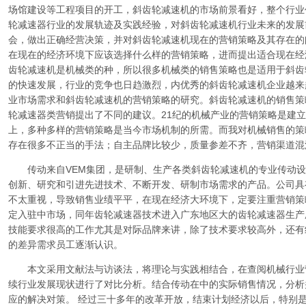
场馆建设等工程项目的开工，斜齿轮减速机的市场前景看好，整个行业
轮减速器行业的发展轨迹及实践经验，对斜齿轮减速机行业未来的发展
会，做出正确经营决策，并对斜齿轮减速机现在的营销策略及其存在的
在现在的经济环境下应该选择什么样的营销策略，进而提出适合现在经
齿轮减速机是机械类的种，所以很多机械类的销售策略也是适用于斜齿
的快速发展，行业的竞争也日趋激烈，内优秀的斜齿轮减速机企业越来
业市场需求和斜齿轮减速机的营销策略的研究。斜齿轮减速机的销售策
轮减速器类营销提出了不同的建议。21纪的机械产业的营销策略是建
上，多种多样的营销策略是当今市场机制的所需。而我对机械销售的策
存在很多不正当的手法；自主品牌比较少，质量参差不齐，营销渠道混
传动来自VEM集团，是研制、生产各类斜齿轮减速机的专业传动设备
创新、研究和引进先进技术、不断开发、研制市场需求的产品。公司具
不太重视，导致销售业绩平平，在现在经济大环境下，定要注重营销策略
定入驻中市场，同年齿轮减速器技术进入广东地区大的齿轮减速器生产
技能要求很高的工作尤其是对际品牌来讲，除了技术要求较高外，还有
的差异需求员工逐渐认识。
本文采用文献法与访谈法，将理论与实践相结合，在查阅机械行业
续行业发展现状进行了对比分析。结合传动在中的实际销售情况，分析
应的解决对策。 经过三十多年的改革开放，结束计划经济以后，特别是