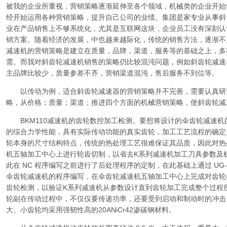
被我的企业所重视，营销策略逐渐延伸至各个领域，机械类的企业开始
经开始运用各种营销策略，提升自己公司的业绩。集团是家专业从事斜
业在产品销售上不够系统化，尤其是互联网这块，企业员工没有深刻认
销方案。随着经济的发展，中也越来越际化，传统的销售方法，逐渐不
减速机的营销策略是建立在质量，品牌，渠道，服务等的基础之上，多
需。而我对斜齿轮减速机销售的策略仍比较混沌问题，例如斜齿轮减速
主品牌比较少，质量参差不齐，营销渠道混沌，售后服务不到位等。
以传动为例，适合斜齿轮减速器的营销策略并不完善，需要认真研
略，从价格；质量；渠道；推进四个方面的机械营销策略，使斜齿轮减
BKM110减速机的齿轮数控加工检测。要想将设计的伞齿轮减速机
的综合力学性能，具有实际传动功能的真实齿轮，加工工艺流程的确定
轮本身的尺寸结构特点，传统的热处理工艺很难保证其品质，因此对热
机五轴加工中心上进行轮齿切制，以省去K系列减速机加工刀具参数及
此在 NC 程序编写之前进行了后处理程序的定制，在此基础上通过 UG-
伞齿轮减速机的程序编写，在伞齿轮减速机五轴加工中心上完成对齿轮
齿轮检测，以验证K系列减速机从参数设计直到齿轮加工完成整个过程
轮副在传动过程中，不仅仅要传递功率，还要受到启动和制动时的冲击
大、小齿轮均采用强韧性高的20ANiCr42渗碳钢材料。