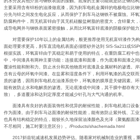
的水分及其他介质与钢铁表面的接触。底漆的主要功能就是防止钢结构
主要采用含有锌粉的油漆做底漆，因为刹车电机金属锌的电极电位比钢
分先与锌之间发生电化反应，从而保护了刹车马达钢铁不被腐蚀。环氧
防腐构件中，而无机富锌由于其无机硅酸盐树脂的密度大，含锌量大，
成导电网并与钢铁表面紧密接触，从而比环氧富锌底漆的阴极保护能力
对需要保护10年以上的金属结构，般更推荐使用无机富锌漆作为构
面处理要求更高，刹车直流电机表面必须喷砂并达到 SIS-Sa211或SSP
根据实践，环氧富锌由于其稳定和易于使用的特点，在重防腐工程中也
中，中间漆具有两种主要功能：连接底漆和面漆，作为底漆和面漆之间
覆涂性能和附和力。防止水分和其他物质对底漆及金属材料的渗透。岸
含有云母的环氧中间漆。在盐雾和湿度条件下，利用环氧漆的高交联而
质的渗透，因而刹车电机在油漆系统中，环氧漆的膜厚是关键因素。环
能有效防止水和电解质的渗透。无论底漆或中间漆，其干膜中都存有大
致），多道覆涂和达到定厚度才能减少针孔与大气沟通的机率。
面漆具有良好的表面装饰性和优异的耐候性能，刹车电机港口设备
作为面漆。由于刹车马达面漆的耐候性能差，能有效防止紫外线、工业
也具有结构稳定的特点，能较长久地保留油漆颜色及光泽（聚氨酯面漆
不尽相同，施工时要注意区分）。/Products/shachemada.html
2017斜齿轮减速机发展趋势评估。随着家对机械制造业的重视，