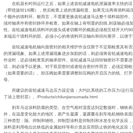
在机器长时间运行之后，如果上述齿轮减速电机泄漏速率太快的话
（即统旋转1/6圈），然后检查上述的泄漏程度。如果无法再将填料箱
个额外的填料环。般而言，不需要更换齿轮减速马达整个填料箱部件。
须对轴承件和密封静环并检查。如果在轴上有明显的刮痕,则该轴必须加
性。齿轮减速电机填料环的接头或者切断环的截面必须相互错开大约9
末端后个填料环的部。必须小心的将填料环沿轴向和径向掰开，以便于
齿轮减速电机轴向面密封的相关维护作业仅限于不定期检查其有否
的泄漏现象。如果上述泄漏现象进步加剧的话，则必须将齿轮减速电机
作业时，还必须检查泵的轴承部件。齿轮减速马达回转轴密封不需要进
话，则必须予以更换。对于双层密封或者组合密封件而言，必须定期检
（如果需要的话）。卸压阀如果需要调整卸压阀的开启压力的线、打开
母。
所建议的齿轮减速马达压力设定值：大约比系统的工作压力/运行压
了涂上密封层）。/Products/chilunjiansumada.html
刹车马达涂料防腐的类型。在空气相对湿度达到定数值时，钢铁表
外，在温度变化较大的地区，易产生凝露，凝露覆在刹车电机钢铁表面
三种类型：隔、抑制和牺牲。抑制型涂料是抑制剂和水发生化学反应，
涂料是利用电位比铁低的金属如锌等和介质反应而防止铁的电化反应；