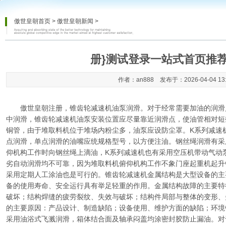
傲世皇朝首页
>
傲世皇朝新闻
>
册}测试登录一站式首页推荐
作者：an888 发布于：2026-04-04 13
傲世皇朝注册
，锥齿轮减速机油泵润滑。对于经常需要加油的润滑
中润滑，锥齿轮减速机油泵安装位置应尽量靠近润滑点，使油管相对短
铜管，由于堆取料机位于堆场内粉尘多，油泵应设防尘罩。K系列减速
点润滑，单点润滑的油嘴应统规格型号，以方便注油。钢丝绳润滑有采
仰机构工作时向钢丝绳上滴油，K系列减速机也有采用空压机带动气动
劣自动润滑均不可靠，因为堆取料机俯仰机构工作不象门座起重机起升
采用定期人工涂油也是可行的。锥齿轮减速机金属结构是大型设备的主
备的使用寿命、安全运行具有举足轻重的作用。金属结构故障的主要特
破坏；结构焊缝的疲劳裂纹、失效与破坏；结构件局部与整体的变形、
的主要原因：产品设计、制造缺陷；设备使用、维护方面的缺陷；环境
采用油浴式飞溅润滑，箱体结合面及轴承闷盖均涂密封胶防止漏油。对