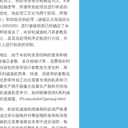
机加工、热处理变形控制难度均大。K系
轮轴变弯，而通常热处理后进行研齿的
优化，热处理工艺分为两个阶段，即预
火）和切齿后热处理（渗碳正火高温回火
-200/200）进行渗碳前面已经确定了伞
样就省去了，伞齿轮减速机刀具参数及
心，及其后处理程序定制进行介绍，并
床上进行轮齿的切制。
地位，由于伞齿轮齿形结构的复杂和独
复修正参数、多次校核计算，花费很长时
当齿轮的某些设计参数发生变化时，再
系列减速机简单、快速、高效率的参数化
此类零件加工往往需要专用的机床和刀
量生产商不能像大批量生产那样尽快地
轮减速机竞争力。如何能够使得K系列减
ducts/k47jiansuji.html
伤，斜齿轮减速机维修期间必须严格遵
读过本出版物并对事故预防条例有深度
速机注意事项将在本章中进步说明，每