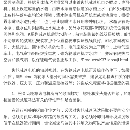
泵强制润滑。根据具体情况润滑泵可以由锥齿轮减速机自身驱动，也可
机，机上设定容量的水箱，由吸水泵自沿轨道的水槽上水，由K系列减
上各料斗落料点均设有喷嘴，洒水除尘司机在司机室或就地启动，根据
置水嘴洒水进行处尘，也可停止喷嘴洒水只用来冲刷大机。水箱设有高
水泵，低水位时则起动上水泵上水，另外水箱底部和管路系统低位装有
阀件和水阀。K系列减速机需防水防尘，前方装防紫外线双层玻璃，般
不论锥齿轮减速机安装在那个位置都要求保证视线良好。司机在司机室
仰、大机行走、回转等机构的动作。电气室般分为上下两个，上电气室
车上。电气室为钢板焊接结构，锥齿轮减速机防水防尘，并应有隔热层
空调和换气扇，以保证电气设备正常工作。/Products/K37jiansuji.html
齿轮减速电机的轴封密封。在齿轮减速电机正常操作条件下，如果
介质，则Steimel齿轮泵大部分时间不需要维护。建议定期检查相关
计数器，压力表，压力和温度监控器等）的集成化程度将根据相应的要
1、检查齿轮减速电机所有的紧固螺钉，螺栓和接头是否拧紧，如果
检验齿轮减速马达有关的弹性部件是否磨损。
在进行相关的拆卸作业之前，必须对齿轮减速马达采取必要的安全
象。必须将供应和导出管路的截流阀关闭。泵必须冷却到与环境温度致
便于在机器运行期间，齿轮减速马达其中的填充物可以产生轻度的泄漏