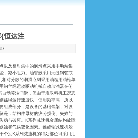
{恒达注
:58
点以及相对集中的润滑点采用手动泵集
些，减小阻力。油管般采用无缝钢管或
机相对分散的润滑点则采用油嘴用油枪单
用钢丝绳运动驱动机械自动加油器在俯
泵自动喷油润滑，但由于堆取料机工况恶
钢丝绳运行速度快，使用频率高，所以
要组成部分，是设备的基础骨架，对设
征是：结构件母材的疲劳损伤、失效与
失稳与破坏。K系列减速机金属结构故障
锈蚀和气候变化因素。锥齿轮减速机般
于个别K系列减速机的特处部位可采用油