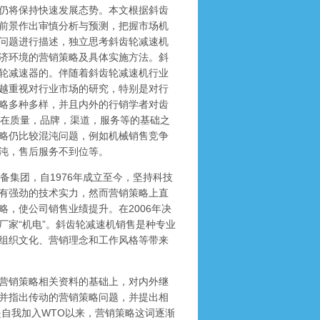
仍将保持快速发展态势。本文根据斜齿
前景作出审慎分析与预测，把握市场机
问题进行描述，独立思考斜齿轮减速机
济环境的营销策略及具体实施方法。斜
轮减速器的。伴随着斜齿轮减速机行业
越重视对行业市场的研究，特别是对行
略多种多样，并且内外的行销学者对齿
立在质量，品牌，渠道，服务等的基础之
略仍比较混沌问题，例如机械销售竞争
沌，售后服务不到位等。
集团，自1976年成立至今，坚持科技
有强劲的技术实力，然而营销策略上直
，使公司销售业绩提升。在2006年决
厂家“机电”。斜齿轮减速机销售是种专业
组织文化、营销理念和工作风格等带来
营销策略相关资料的基础上，对内外继
并指出传动的营销策略问题，并提出相
自我加入WTO以来，营销策略这词逐渐