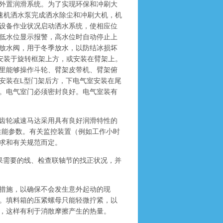
外置润滑系统。为了实现环保和冲刷大
速机洒水泵完成洒水除尘和冲刷大机，机
设备作业状况启动洒水系统，使相应位
低水位显示报警，高水位时自动停止上
放水阀，用于冬季放水，以防结冰损坏
安装于旋转框架上方，或安装在臂架上。
里能够操作斗轮、臂架皮带机、臂架俯
安装在L型门架后方，下电气室安装在尾
。电气室门必须密封良好。电气室装有
齿轮减速马达采用具有良好润滑特性的
的性能参数。有关监控装置（例如工作小时
求和有关规范而定。
需要的线、检查联轴节的找正状况，并
措施，以确保不会发生意外起动的现
。填料箱的压紧螺母只能轻微拧紧，以
，这样有利于消散摩擦产生的热量。