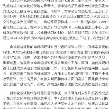
从伞齿轮减速机动齿轮的外圆直径达 0.5 米，由于体积、重量大，
列减速机主动齿轮轮齿地方重量大，渗碳淬火后很难避免轮齿变形及齿
方法又难以确保终齿轮的质量。研制中，对传动齿轮热处理工艺进行了
备热处理（K系列减速机齿轮锻造次正火高温回火粗车二次正火高温回
空冷加热淬火低温回火）。齿轮采用爱协林 ? 2000 井式渗碳炉（VBES
齿轮加工工艺流，在对伞齿轮进行轮齿切制时，采用五轴加工中心，这
机床调整参数的计算，和成形铣刀的制作。现在将对切齿用五轴加工中
通过UG-CAM软件的NC编程功能编制齿轮的数控加工程序，在数控机
伞齿轮减速机的伞齿轮设计在整个齿轮制造过程中占有非常重要的
特性，K系列减速机采用传统的设计方法设计组较为合理的齿轮副要反
间才能实现。现在，通常使用伞齿轮的三维图像软件进行简单的造型，
重新造型，这就带来伞齿轮减速机很多重复性工作，因而，如何实现K
设计已经成为项迫切需要完成的工作。伞齿轮因其结构的复杂性，造成
具，这就带来了昂贵的机械成本，再加上大量的编程时间，使得中小批
收回投资。为了满足客户在持久耐用和价格方面的需求并因此保持伞齿
速机的生产过程高产、高效、高质达到性价比的优化成为摆在我们面前的道难题。/Pro
斜齿轮减速机维修时需注意的事项。为了避免对人身和机器造成损
守在此包含的事故预防注意事项。本机器维修人员必须经过良好培训阅
了解。在这些操作期间，非授权人员严禁进入本工作区。这些斜齿轮减