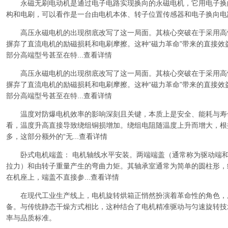
永磁无刷电动机是通过电子电路实现换向的永磁电机，它用电子换
构和电刷，可以看作是一台由电机本体、转子位置传感器和电子换向电
高压永磁电机的出现彻底改写了这一局面。其核心突破在于采用高
摒弃了直流电机的励磁损耗和电刷摩擦。这种“磁力革命”带来的直接效
部分高端型号甚至在特...查看详情
高压永磁电机的出现彻底改写了这一局面。其核心突破在于采用高
摒弃了直流电机的励磁损耗和电刷摩擦。这种“磁力革命”带来的直接效
部分高端型号甚至在特...查看详情
温度对防爆电机效率的影响深刻且关键，本质上是安全、能耗与寿命
看，温度升高直接导致绕组铜损增加。绕组电阻随温度上升而增大，根
多，这部分额外的“无...查看详情
卧式电机端盖： 电机轴线水平安装。两端端盖（通常称为驱动端和
拉力）和由转子重量产生的弯曲力矩。其轴承室通常为简单的圆柱形，
在机座上，端盖不直接参...查看详情
在现代工业生产线上，电机旋转烘箱正悄然扮演着革命性的角色，
备。与传统静态干燥方式相比，这种结合了电机精准驱动与匀速旋转技
率与品质标准。