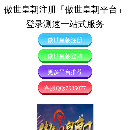
傲世皇朝注册「傲世皇朝平台」
登录测速一站式服务
傲世皇朝注册
傲世皇朝登陆
更多平台推荐
客服QQ:7535077