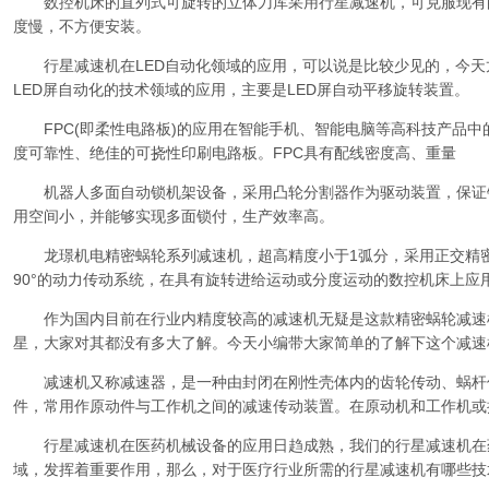
数控机床的直列式可旋转的立体刀库采用行星减速机，可克服现有
度慢，不方便安装。
行星减速机在LED自动化领域的应用，可以说是比较少见的，今天
LED屏自动化的技术领域的应用，主要是LED屏自动平移旋转装置。
FPC(即柔性电路板)的应用在智能手机、智能电脑等高科技产品中
度可靠性、绝佳的可挠性印刷电路板。FPC具有配线密度高、重量
机器人多面自动锁机架设备，采用凸轮分割器作为驱动装置，保证
用空间小，并能够实现多面锁付，生产效率高。
龙璟机电精密蜗轮系列减速机，超高精度小于1弧分，采用正交精密
90°的动力传动系统，在具有旋转进给运动或分度运动的数控机床上应
作为国内目前在行业内精度较高的减速机无疑是这款精密蜗轮减速
星，大家对其都没有多大了解。今天小编带大家简单的了解下这个减速
减速机又称减速器，是一种由封闭在刚性壳体内的齿轮传动、蜗杆传
件，常用作原动件与工作机之间的减速传动装置。在原动机和工作机或
行星减速机在医药机械设备的应用日趋成熟，我们的行星减速机在
域，发挥着重要作用，那么，对于医疗行业所需的行星减速机有哪些技