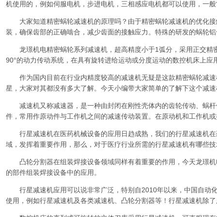
机使用的，例如伺服电机，步进电机，三相感应电机都可以使用，一般
大家知道精密蜗轮减速机的原理吗？由于精密蜗轮减速机的优化接
装，确保齿部的正确啮合，减少齿面的接触应力。特殊的研发的蜗轮铝
龙璟机电精密蜗轮系列减速机，超高精度小于1弧分，采用正交精密
90°的动力传动系统，在具有旋转进给运动或分度运动的数控机床上应
作为国内目前在行业内精度较高的减速机无疑是这款精密蜗轮减速
星，大家对其都没有多大了解。今天小编带大家简单的了解下这个减速
减速机又称减速器，是一种由封闭在刚性壳体内的齿轮传动、蜗杆传
件，常用作原动件与工作机之间的减速传动装置。在原动机和工作机或
行星减速机在医药机械设备的应用日趋成熟，我们的行星减速机在
域，发挥着重要作用，那么，对于医疗行业所需的行星减速机有哪些技
凸轮分割器在组装焊接设备领域同样有着重要的作用，今天龙璟机
的部件组装焊接设备中的应用。
行星减速机应用可以说非常广泛，特别自2010年以来，中国自动
使用，例如行星减速机及各类减速机、凸轮分割器等！行星减速机除了