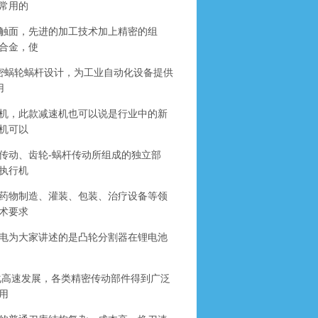
常用的
触面，先进的加工技术加上精密的组
合金，使
蜗轮蜗杆设计，为工业自动化设备提供
用
机，此款减速机也可以说是行业中的新
机可以
动、齿轮-蜗杆传动所组成的独立部
执行机
药物制造、灌装、包装、治疗设备等领
术要求
电为大家讲述的是凸轮分割器在锂电池
化高速发展，各类精密传动部件得到广泛
用