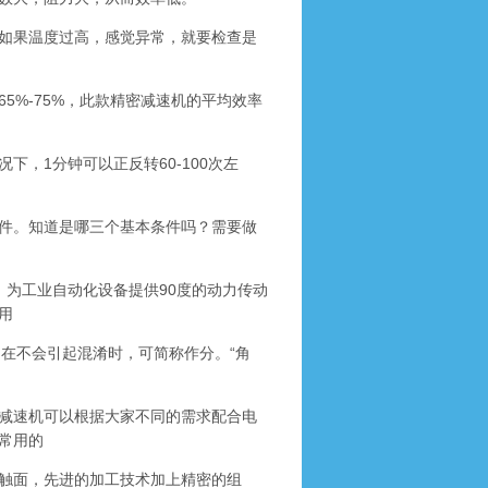
如果温度过高，感觉异常，就要检查是
%-75%，此款精密减速机的平均效率
，1分钟可以正反转60-100次左
件。知道是哪三个基本条件吗？需要做
为工业自动化设备提供90度的动力传动
用
在不会引起混淆时，可简称作分。“角
减速机可以根据大家不同的需求配合电
常用的
触面，先进的加工技术加上精密的组