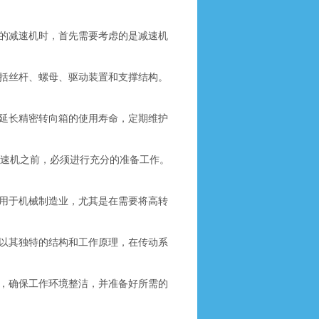
的减速机时，首先需要考虑的是减速机
括丝杆、螺母、驱动装置和支撑结构。
延长精密转向箱的使用寿命，定期维护
速机之前，必须进行充分的准备工作。
用于机械制造业，尤其是在需要将高转
以其独特的结构和工作原理，在传动系
，确保工作环境整洁，并准备好所需的