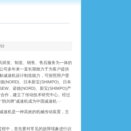
:52
机研发、制造、销售、售后服务为一体的
公司多年来一直长期致力于为客户提供
标减速机设计制造能力，可按照用户需
ORD)、日本新宝(SHIMPO)、日本
诺德(NORD)、新宝(SHIMPO)产
行合作，建立了传动技术研究中心。经过
鹄兴牌”减速机成为中国减速机···
减速机是一种高效的机械传动装置，主
过程中，首先要对常见的故障现象进行识