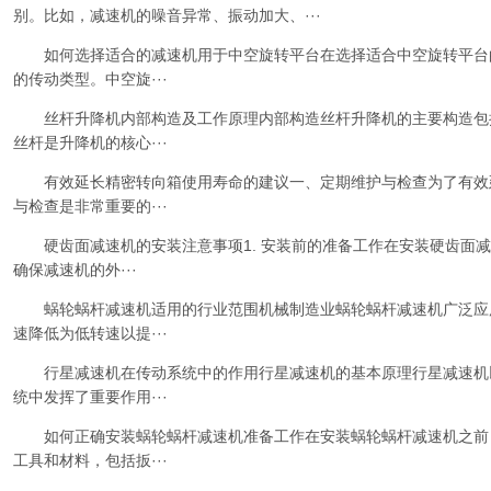
别。比如，减速机的噪音异常、振动加大、···
如何选择适合的减速机用于中空旋转平台在选择适合中空旋转平台
的传动类型。中空旋···
丝杆升降机内部构造及工作原理内部构造丝杆升降机的主要构造包
丝杆是升降机的核心···
有效延长精密转向箱使用寿命的建议一、定期维护与检查为了有效
与检查是非常重要的···
硬齿面减速机的安装注意事项1. 安装前的准备工作在安装硬齿面减
确保减速机的外···
蜗轮蜗杆减速机适用的行业范围机械制造业蜗轮蜗杆减速机广泛应
速降低为低转速以提···
行星减速机在传动系统中的作用行星减速机的基本原理行星减速机
统中发挥了重要作用···
如何正确安装蜗轮蜗杆减速机准备工作在安装蜗轮蜗杆减速机之前
工具和材料，包括扳···