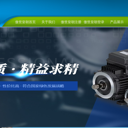
傲世皇朝首页
关于我们
傲世皇朝注册
傲世皇朝登录
产品展示