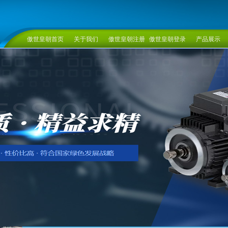
傲世皇朝首页
关于我们
傲世皇朝注册
傲世皇朝登录
产品展示