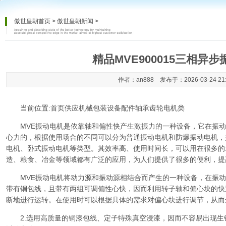
傲世皇朝首页
>
傲世皇朝新闻
>
精品MVE900015三相异
作者：an888 发布于：2026-03-24 21
当前位置:首页供应机械包装设备配件轴承齿轮电机类
MVE振动电机是依靠轴和偏性快产生激振力的一种设备，它在振动
心力的，根据使用场合的不同可以分为普通振动电机和防爆振动电机，
电机、卧式振动电机等类型。其效率高、使用时间长，可以用在很多的
造、粮食、冶金等领域都有广泛的应用，为人们提供了很多的便利，提
MVE振动电机将动力源和振动源相结合而产生的一种设备，在振动
带有铜包线，且带有两组可调偏性心快，因而利用转子轴和偏心块的快
断地进行运转。在使用时可以根据具体的需求对偏心块进行调节，从而
2.选用高质量的铜漆包线、定子特殊真空浸漆，因而不容易出现生