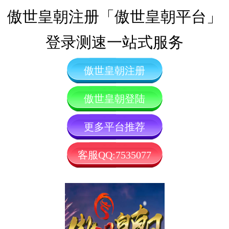
傲世皇朝注册「傲世皇朝平台」
登录测速一站式服务
傲世皇朝注册
傲世皇朝登陆
更多平台推荐
客服QQ:7535077