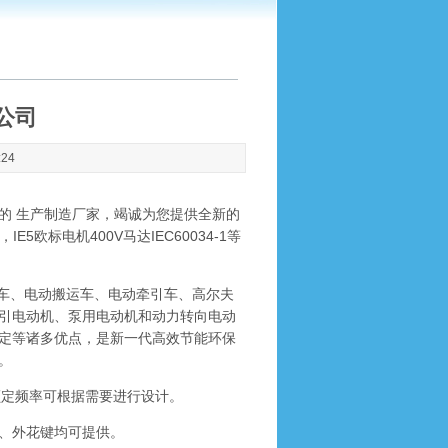
公司
:24
 生产制造厂家，竭诚为您提供全新的
IE5欧标电机400V马达IEC60034-1等
车、电动搬运车、电动牵引车、高尔夫
引电动机、泵用电动机和动力转向电动
定等诸多优点，是新一代高效节能环保
。
和额定频率可根据需要进行设计。
、外花键均可提供。