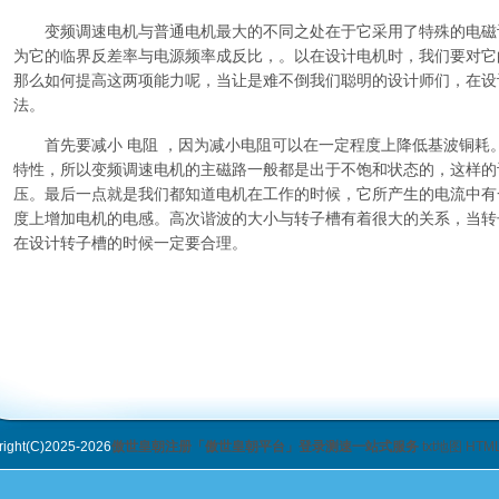
变频调速电机与普通电机最大的不同之处在于它采用了特殊的电磁
为它的临界反差率与电源频率成反比，。以在设计电机时，我们要对它
那么如何提高这两项能力呢，当让是难不倒我们聪明的设计师们，在设
法。
首先要减小 电阻 ，因为减小电阻可以在一定程度上降低基波铜耗
特性，所以变频调速电机的主磁路一般都是出于不饱和状态的，这样的
压。最后一点就是我们都知道电机在工作的时候，它所产生的电流中有
度上增加电机的电感。高次谐波的大小与转子槽有着很大的关系，当转
在设计转子槽的时候一定要合理。
ht(C)2025-2026
傲世皇朝注册「傲世皇朝平台」登录测速一站式服务
txt地图
HTM