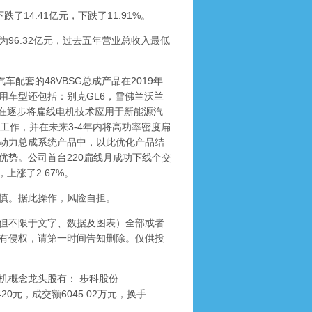
了14.41亿元，下跌了11.91%。
6.32亿元，过去五年营业总收入最低
套的48VBSG总成产品在2019年
用车型还包括：别克GL6，雪佛兰沃兰
也在逐步将扁线电机技术应用于新能源汽
工作，并在未来3-4年内将高功率密度扁
车动力总成系统产品中，以此优化产品结
优势。公司首台220扁线月成功下线个交
，上涨了2.67%。
慎。据此操作，风险自担。
但不限于文字、数据及图表）全部或者
有侵权，请第一时间告知删除。仅供投
概念龙头股有： 步科股份
420元，成交额6045.02万元，换手