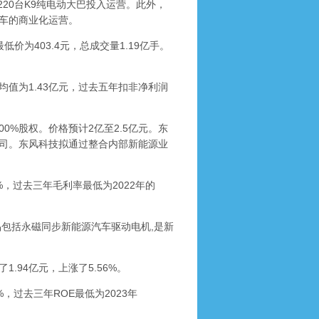
220台K9纯电动大巴投入运营。此外，
车的商业化运营。
价为403.4元，总成交量1.19亿手。
为1.43亿元，过去五年扣非净利润
0%股权。价格预计2亿至2.5亿元。东
司。东风科技拟通过整合内部新能源业
，过去三年毛利率最低为2022年的
包括永磁同步新能源汽车驱动电机,是新
.94亿元，上涨了5.56%。
，过去三年ROE最低为2023年