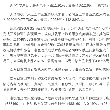
近7个交易日，联创电子下跌11.91%，最高价为12.65元，总市值下跌
大洋电机：从近五年营业总收入来看，公司近五年营业总收入均值为9
为2020年的77.76亿元，最高为2023年的112.88亿元。
扁线VBSG总成产品上实现应用和量产。公司为上汽通用混合动力汽车配
完成开发验证并实现量产，成功搭载于上汽通用别克英朗车型，其他应
多等。二代48VBSG开发项目已完成样机搭载整车验证。同时，公司
车驱动电机。公司预计在未来2年内完成3条扁线电机生产线的建设投产
线电机技术和多合一电驱动总成技术应用在公司80%以上的新能源汽
构，巩固现有市场竞争力，进一步拓展中高端市场，建立起持久的品牌
易日，大洋电机上涨2.67%，最高价为7.16元，总市值上涨了4.87亿元
南方财富网所有资讯内容不构成投资建议，股市有风险，投资需谨
南方财富网声明：资讯仅代表作者个人观点。不保证该信息（包括
部分内容的准确性、真实性、完整性、有效性、及时性、原创性等，若
资者参考，并不构成投资建议。投资者据此操作，风险自担。
电机概念龙头股有哪些？据南方财富网概念查询工具数据显示，电机
（688160）： 龙头 截至发稿，步科股份（688160）跌0.19%，报96.