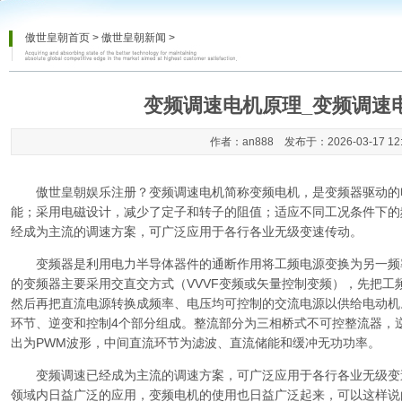
傲世皇朝首页
>
傲世皇朝新闻
>
变频调速电机原理_变频调速
作者：an888 发布于：2026-03-17 12
傲世皇朝娱乐注册
？变频调速电机简称变频电机，是变频器驱动的
能；采用电磁设计，减少了定子和转子的阻值；适应不同工况条件下的
经成为主流的调速方案，可广泛应用于各行各业无级变速传动。
变频器是利用电力半导体器件的通断作用将工频电源变换为另一频率
的变频器主要采用交直交方式（VVVF变频或矢量控制变频），先把工
然后再把直流电源转换成频率、电压均可控制的交流电源以供给电动机
环节、逆变和控制4个部分组成。整流部分为三相桥式不可控整流器，逆
出为PWM波形，中间直流环节为滤波、直流储能和缓冲无功功率。
变频调速已经成为主流的调速方案，可广泛应用于各行各业无级变
领域内日益广泛的应用，变频电机的使用也日益广泛起来，可以这样说