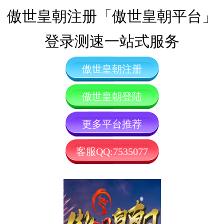
傲世皇朝注册「傲世皇朝平台」
登录测速一站式服务
傲世皇朝注册
傲世皇朝登陆
更多平台推荐
客服QQ:7535077