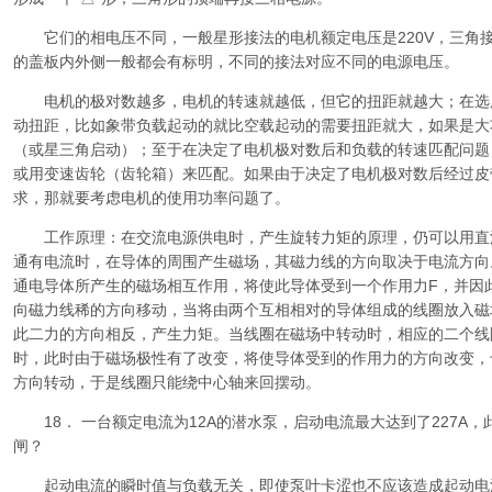
它们的相电压不同，一般星形接法的电机额定电压是220V，三角接法
的盖板内外侧一般都会有标明，不同的接法对应不同的电源电压。
电机的极对数越多，电机的转速就越低，但它的扭距就越大；在选
动扭距，比如象带负载起动的就比空载起动的需要扭距就大，如果是大
（或星三角启动）；至于在决定了电机极对数后和负载的转速匹配问题
或用变速齿轮（齿轮箱）来匹配。如果由于决定了电机极对数后经过皮
求，那就要考虑电机的使用功率问题了。
工作原理：在交流电源供电时，产生旋转力矩的原理，仍可以用直
通有电流时，在导体的周围产生磁场，其磁力线的方向取决于电流方向
通电导体所产生的磁场相互作用，将使此导体受到一个作用力F，并因
向磁力线稀的方向移动，当将由两个互相相对的导体组成的线圈放入磁
此二力的方向相反，产生力矩。当线圈在磁场中转动时，相应的二个线
时，此时由于磁场极性有了改变，将使导体受到的作用力的方向改变，
方向转动，于是线圈只能绕中心轴来回摆动。
18． 一台额定电流为12A的潜水泵，启动电流最大达到了227A
闸？
起动电流的瞬时值与负载无关，即使泵叶卡涩也不应该造成起动电