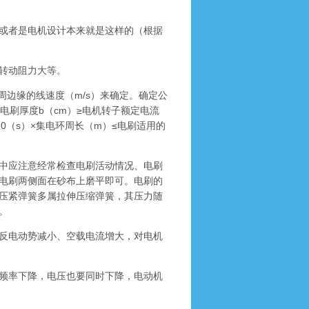
或者是电机设计本来就是这样的（根据
转动阻力大等。
边缘的线速度（m/s）来确定。确定公
×电刷厚度b（cm）≥电机转子额定电流
60（s）×集电环周长（m）≤电刷适用的
中应注意经常检查电刷活动情况、电刷
电刷两侧面在砂布上磨平即可。电刷的
压紧弹簧多属拉伸压缩弹簧，其压力随
。
反电动势减小、空载电流增大，对电机
频率下降，电压也要同时下降，电动机