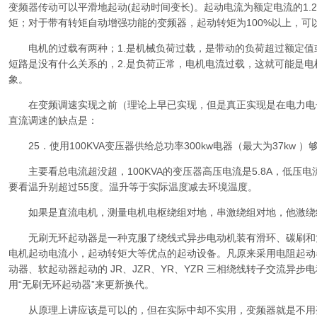
变频器传动可以平滑地起动(起动时间变长)。起动电流为额定电流的1.2~1
矩；对于带有转矩自动增强功能的变频器，起动转矩为100%以上，可
电机的过载有两种；1.是机械负荷过载，是带动的负荷超过额定值
短路是没有什么关系的，2.是负荷正常，电机电流过载，这就可能是
象。
在变频调速实现之前（理论上早已实现，但是真正实现是在电力电
直流调速的缺点是：
25．使用100KVA变压器供给总功率300kw电器（最大为37kw ）
主要看总电流超没超，100KVA的变压器高压电流是5.8A，低压电
要看温升别超过55度。温升等于实际温度减去环境温度。
如果是直流电机，测量电机电枢绕组对地，串激绕组对地，他激绕
无刷无环起动器是一种克服了绕线式异步电动机装有滑环、碳刷和
电机起动电流小，起动转矩大等优点的起动设备。凡原来采用电阻起动
动器、软起动器起动的 JR、JZR、YR、YZR 三相绕线转子交流异步
用“无刷无环起动器”来更新换代。
从原理上讲应该是可以的，但在实际中却不实用，变频器就是不用变