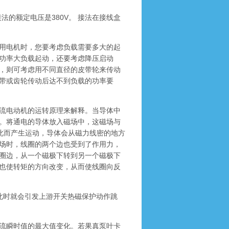
的额定电压是380V。 接法在接线盒
用电机时，您要考虑负载需要多大的起
功率大负载起动，还要考虑降压启动
，则可考虑用不同直径的皮带轮来传动
带或齿轮传动后达不到负载的功率要
流电动机的运转原理来解释。当导体中
。将通电的导体放入磁场中，这磁场与
此而产生运动，导体会从磁力线密的地方
场时，线圈的两个边也受到了作用力，
圈边，从一个磁极下转到另一个磁极下
也使转矩的方向改变，从而使线圈向反
，此时就会引发上游开关热磁保护动作跳
流瞬时值的最大值变化。若果真泵叶卡