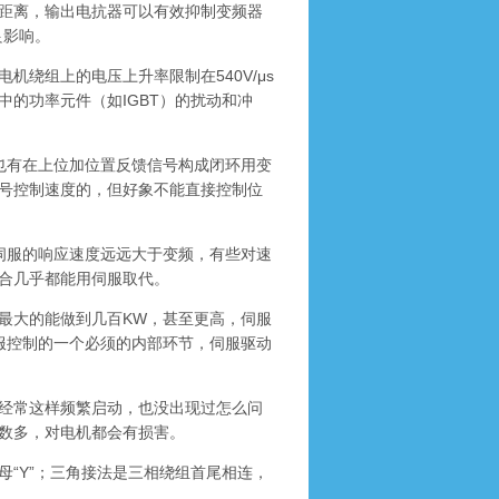
距离，输出电抗器可以有效抑制变频器
良影响。
绕组上的电压上升率限制在540V/μs
的功率元件（如IGBT）的扰动和冲
有在上位加位置反馈信号构成闭环用变
号控制速度的，但好象不能直接控制位
服的响应速度远远大于变频，有些对速
合几乎都能用伺服取代。
大的能做到几百KW，甚至更高，伺服
服控制的一个必须的内部环节，伺服驱动
经常这样频繁启动，也没出现过怎么问
数多，对电机都会有损害。
“Y”；三角接法是三相绕组首尾相连，