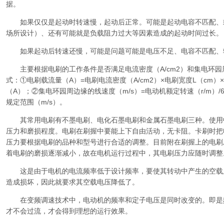
据。
如果仅仅是起动时转速慢，起动后正常。可能是起动电容不匹配、
场所设计）、还有可能就是负载阻力过大等因素造成的起动时间过长。
如果起动后转速还慢，可能是问题可能是电压不足、电容不匹配、
主要根据电刷的工作条件是否满足电流密度（A/cm2）和集电环园周
式：①电刷载流量（A）=电刷电流密度（A/cm2）×电刷宽度L（cm）
（A）；②集电环园周边缘的线速度（m/s）=电动机额定转速（r/m）/
规定范围（m/s）。
其常用电刷有不墨电刷、电化石墨电刷和金属石墨电刷三种。使用
压力和磨损程度。电刷在刷握中要能上下自由活动，无卡阻。卡刷时把
压力要根据电刷的品种和型号进行合适的调整。目前附在刷握上的电刷
着电刷的磨损逐渐减小，故在电机运行过程中，其电刷压力应随时调整
这是由于电机的电流频率低于设计频率，要使其转动中产生的空载
造成损坏，因此就要求其空载电压降低了。
在变频调速技术中，电动机的频率和定子电压是同时改变的。即是
才不会过流，才会得到理想的运行效果。