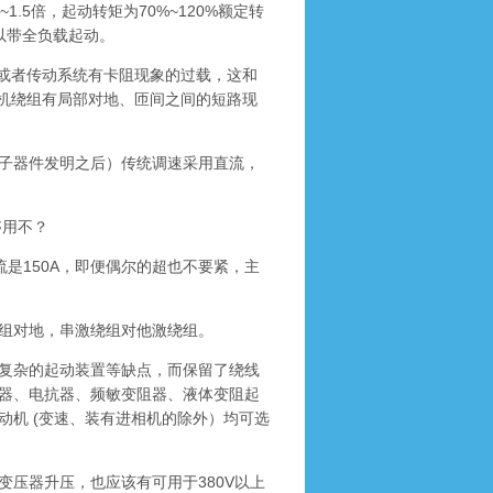
.5倍，起动转矩为70%~120%额定转
以带全负载起动。
或者传动系统有卡阻现象的过载，这和
电机绕组有局部对地、匝间之间的短路现
子器件发明之后）传统调速采用直流，
够用不？
流是150A，即便偶尔的超也不要紧，主
组对地，串激绕组对他激绕组。
复杂的起动装置等缺点，而保留了绕线
器、电抗器、频敏变阻器、液体变阻起
电动机 (变速、装有进相机的除外）均可选
压器升压，也应该有可用于380V以上