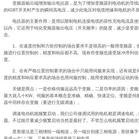
变频器输出端增加输出电抗器，是为了增加变频器到电动机的导线
的IGBT开关时产生的瞬间高电压，减少此电压对电缆绝缘和电机的不
电抗器的主要作用：是用以限制电机连接电缆的容性充电电流及使电机
以内，它还用于钝化变频器输出电压（开关频率）的陡度，减少逆变器中
击。
1、在速度控制和力矩控制的场合要求不是很高的一般用变频器，也
频进行位置控制的，精度和响应都不高。现有些变频也接受脉冲序列信
置。
2、在有严格位置控制要求的场合中只能用伺服来实现，还有就是伺
度的精度和响应要求高的场合也用伺服控制，能用变频控制的运动的场
关键是两点：一是价格伺服远远高于变频，二是功率的原因：变频最
最大就几十KW。伺服的基本概念是准确、精确、快速定位。变频是伺
器中同样存在变频（要进行无级调速）。
调速电动机能频繁启动，我们公司做调试用的电机都是调速电机，
题。不过能尽量减少频繁启动当然是最好了。不管怎么电机频繁启动次
星形接法是三相绕组一端相连，另一端分别接三相电源，形状像字母
形成一个“△”形，三角形的顶端再接三相电源。