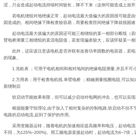
涩，只会造成起动电流持续时间较长，降不下来（这倒可能造成上游开
若电机绕组对地绝缘正常，起动电流最大值偏大的原因很可能是由
因造成的。相间绝缘下降检查较容易，而要检查匝间绝缘下降就很困难
起动电流最大值偏大的原因还可能三相绕组的某一相部分断线（若
臂电桥测量三相绕组的直流电阻值，若发现偏差较大，应该怀疑某一相
此外，还应该注意该电机是否并联有改善功率因数的电容器，若电
的现象。
1.兆欧表 ；可用于电机相间和相对地间的绝缘电阻测量,并且不可小于
2.万用表；用于检查电机线.单臂电桥 ；精确测量线圈电阻,可以知
新绕制后
软启动节能效果有限，但可以减少启动对电网的冲击，也可以实现
根据能量守恒理论,由于加入了相对复杂的控制电路,软启动不但不节
电路的启动电流,起到了保护的作用。
采用变频器运转，随着电机的加速相应提高频率和电压，起动电流被限
不同，为125%~200%)。用工频电源直接起动时，起动电流为6~7