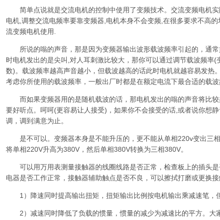
简单点说就是交流电机的控制中使用了变频技术。交流变频电机实
电机,调整交流电频率要靠变频器,电机本身不会变频,在很多要求不高
流变频电机使用.
所说的嗡的声音，那是因为变频器输出波形载波频率引起的，通常
时电机发出的是尖叫,对人耳刺激比较大，那你可以通过调节载波频率(
数)。载波频率越高声音越小，但载波越高的话此时电机就越容易发热
考虑你所使用的载波频率，一般出厂时都是在额定电流下最合适的载波
而如果变频器用的是随机载波的话，那电机发出的嗡的声音将比较
要好听点。呵呵(更容易让人接受)，如果你不会接受的话,或者说你想
调，调到满意为止。
是不可以。变频器本身是不能升压的，更不能从单相220v变出三相3
将单相220V升高为380V，然后单相380V转换为三相380V。
可以用万用表测量接触器的线圈线路是否正常，检查板上的插头是
电器是否工作正常，接触器辅助触点是否不良，可以擦拭打磨或更换接
1）降速同时提高输出扭矩，扭矩输出比例按电机输出乘减速笔，但
2）减速同时降低了负载的惯量，惯量的减少为减速比的平方。大家