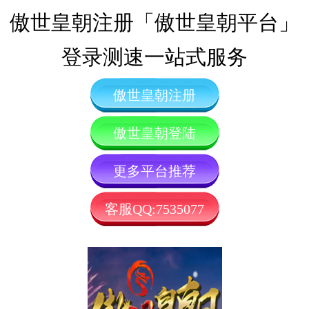
傲世皇朝注册「傲世皇朝平台」
登录测速一站式服务
傲世皇朝注册
傲世皇朝登陆
更多平台推荐
客服QQ:7535077