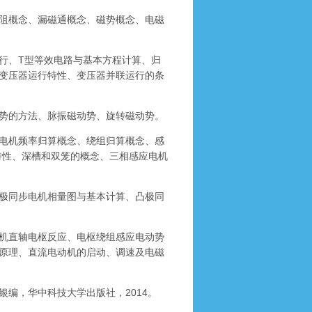
阻概念、漏磁通概念、磁势概念、电磁
、T型等效电路与基本方程计算、归
变压器运行特性、变压器并联运行的条
势的方法、脉振磁动势、旋转磁动势。
电机频率归算概念、绕组归算概念、感
特性、深槽和双笼的概念、三相感应电机
极同步电机相量图与基本计算、凸极同
机直轴电枢反应、电枢绕组感应电动势
原理、直流电动机的启动、调速及电磁
编，华中科技大学出版社，2014。