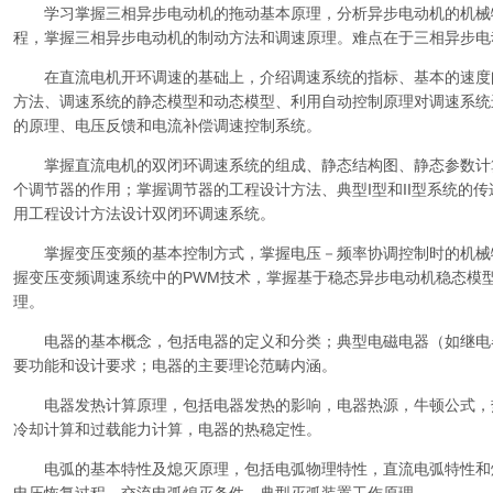
学习掌握三相异步电动机的拖动基本原理，分析异步电动机的机械
程，掌握三相异步电动机的制动方法和调速原理。难点在于三相异步电
在直流电机开环调速的基础上，介绍调速系统的指标、基本的速度
方法、调速系统的静态模型和动态模型、利用自动控制原理对调速系统
的原理、电压反馈和电流补偿调速控制系统。
掌握直流电机的双闭环调速系统的组成、静态结构图、静态参数计
个调节器的作用；掌握调节器的工程设计方法、典型I型和II型系统的
用工程设计方法设计双闭环调速系统。
掌握变压变频的基本控制方式，掌握电压－频率协调控制时的机械
握变压变频调速系统中的PWM技术，掌握基于稳态异步电动机稳态模
理。
电器的基本概念，包括电器的定义和分类；典型电磁电器（如继电
要功能和设计要求；电器的主要理论范畴内涵。
电器发热计算原理，包括电器发热的影响，电器热源，牛顿公式，
冷却计算和过载能力计算，电器的热稳定性。
电弧的基本特性及熄灭原理，包括电弧物理特性，直流电弧特性和