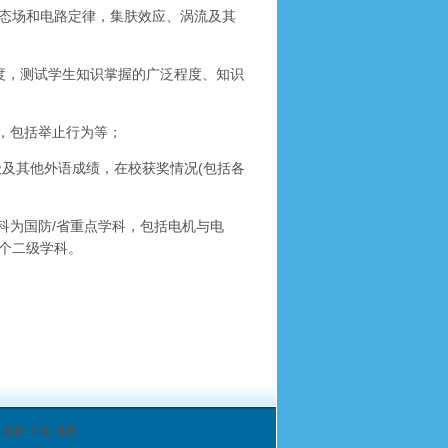
态场和电路定律，集肤效应、涡流及其
，测试学生知识掌握的广泛程度、知识
，包括举止行为等；
及其他外语成绩，在校获奖情况(包括各
科为国防/省重点学科，包括电机与电
个二级学科。
L地图
XML地图