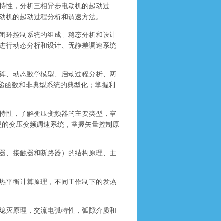
特性，分析三相异步电动机的起动过
动机的起动过程分析和调速方法。
闭环控制系统的组成、稳态分析和设计
进行动态分析和设计、无静差调速系统
算、动态数学模型、启动过程分析、两
传递函数和非典型系统的典型化；掌握利
特性，了解变压变频器的主要类型，掌
型的变压变频调速系统，掌握矢量控制原
器、接触器和断路器）的结构原理、主
热平衡计算原理，不同工作制下的发热
熄灭原理，交流电弧特性，弧隙介质和