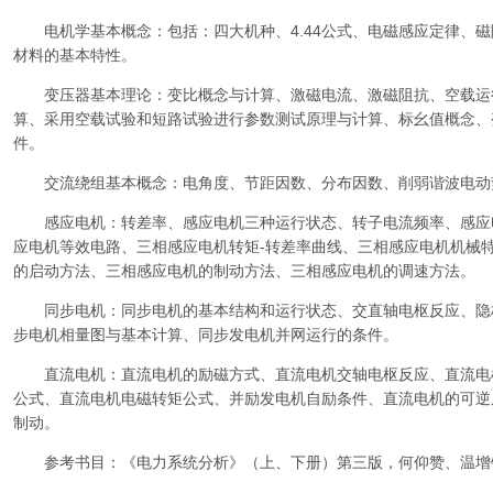
电机学基本概念：包括：四大机种、4.44公式、电磁感应定律、磁
材料的基本特性。
变压器基本理论：变比概念与计算、激磁电流、激磁阻抗、空载运行
算、采用空载试验和短路试验进行参数测试原理与计算、标幺值概念、
件。
交流绕组基本概念：电角度、节距因数、分布因数、削弱谐波电动
感应电机：转差率、感应电机三种运行状态、转子电流频率、感应
应电机等效电路、三相感应电机转矩-转差率曲线、三相感应电机机械
的启动方法、三相感应电机的制动方法、三相感应电机的调速方法。
同步电机：同步电机的基本结构和运行状态、交直轴电枢反应、隐
步电机相量图与基本计算、同步发电机并网运行的条件。
直流电机：直流电机的励磁方式、直流电机交轴电枢反应、直流电
公式、直流电机电磁转矩公式、并励发电机自励条件、直流电机的可逆
制动。
参考书目：《电力系统分析》（上、下册）第三版，何仰赞、温增银