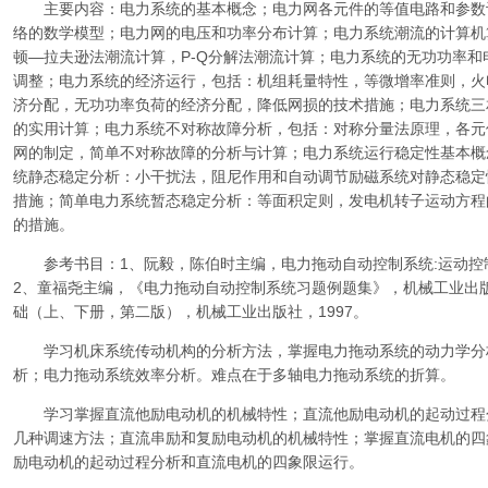
主要内容：电力系统的基本概念；电力网各元件的等值电路和参数
络的数学模型；电力网的电压和功率分布计算；电力系统潮流的计算机
顿—拉夫逊法潮流计算，P-Q分解法潮流计算；电力系统的无功功率
调整；电力系统的经济运行，包括：机组耗量特性，等微增率准则，火
济分配，无功功率负荷的经济分配，降低网损的技术措施；电力系统三
的实用计算；电力系统不对称故障分析，包括：对称分量法原理，各元
网的制定，简单不对称故障的分析与计算；电力系统运行稳定性基本概
统静态稳定分析：小干扰法，阻尼作用和自动调节励磁系统对静态稳定
措施；简单电力系统暂态稳定分析：等面积定则，发电机转子运动方程
的措施。
参考书目：1、阮毅，陈伯时主编，电力拖动自动控制系统:运动控制系
2、童福尧主编，《电力拖动自动控制系统习题例题集》，机械工业出版
础（上、下册，第二版），机械工业出版社，1997。
学习机床系统传动机构的分析方法，掌握电力拖动系统的动力学分
析；电力拖动系统效率分析。难点在于多轴电力拖动系统的折算。
学习掌握直流他励电动机的机械特性；直流他励电动机的起动过程
几种调速方法；直流串励和复励电动机的机械特性；掌握直流电机的四
励电动机的起动过程分析和直流电机的四象限运行。