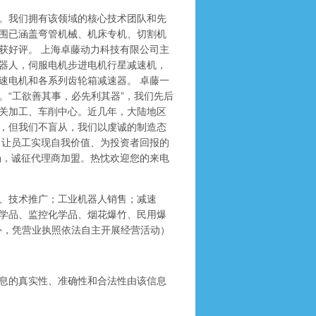
。我们拥有该领域的核心技术团队和先
围已涵盖弯管机械、机床专机、切割机
获好评。 上海卓藤动力科技有限公司主
器人，伺服电机步进电机行星减速机，
速电机和各系列齿轮箱减速器。 卓藤一
。“工欲善其事，必先利其器”，我们先后
关加工、车削中心。近几年，大陆地区
，但我们不盲从，我们以虔诚的制造态
、让员工实现自我价值、为投资者回报的
场，诚征代理商加盟。热忱欢迎您的来电
、技术推广；工业机器人销售；减速
学品、监控化学品、烟花爆竹、民用爆
外，凭营业执照依法自主开展经营活动）
息的真实性、准确性和合法性由该信息