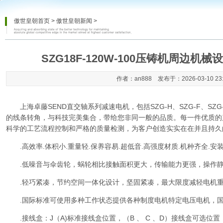
傲世皇朝首页
>
傲世皇朝新闻
>
SZG18F-120W-100压铸机周边
作者：an888 发布于：2026-03-10 23
上海卓藤SEND直交轴系列减速电机，包括SZG-H、SZG-F、SZ
的线条转角，与科技完美集合，带给您非同一般的品质。每一件优质的
科学的工艺流程控制和严格的质量检测，为客户创造实实在在并且持久
.高效率.体积小.重量轻.保养容易.超低音.高强度材质.机种齐全.安
.低噪音与伞齿轮，蜗轮相比接触面积更大，传输能力更强，操作静
.轻巧紧凑，节约空间一体化设计，坚固紧凑，最大限度减轻电机重
.国际标准可使用多种工作状态提供各种制度电机特定电压电机，国
.接线盒：J（A)标准接线盒位置，（B 、 C 、D）接线盒可选位