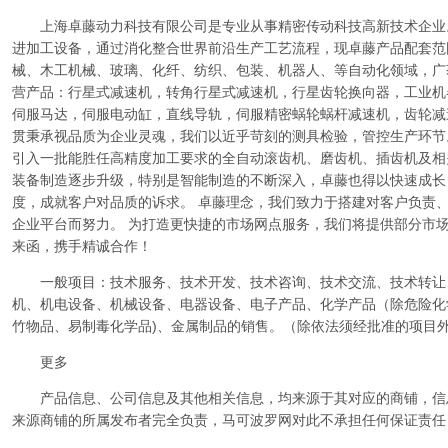
上海卓藤动力科技有限公司是专业从事精密传动科技高新技术企业
进加工设备，通过消化整合世界前沿生产工艺流程，现卓藤产品配套范
械、木工机械、玻璃、化纤、纺织、包装、机器人、等自动化领域，广
营产品：行星式减速机，转角行星式减速机，行星齿轮换向器，工业机
伺服马达，伺服电动缸，直线导轨，伺服精密蜗轮蜗杆减速机，齿轮减
贯秉承视品质为企业灵魂，我们以近乎苛刻的测具检验，管控生产环节
引入一批能胜任高精度加工要求的全自动滚齿机、磨齿机、插齿机及相
装备制造逐步升级，特别是智能制造的不断深入，卓藤也得以快速成长
度，成就客户对品质的诉求。 卓藤理念，我们致力于搭建对客户负责
企业平台而努力。 为打造更快捷的市场网点服务，我们将提供部分市
来函，携手精诚合作！
一般项目：技术服务、技术开发、技术咨询、技术交流、技术转让
机、机电设备、机械设备、电器设备、电子产品、化学产品（除危险化
竹物品、易制毒化学品)、金属制品的销售。（除依法须经批准的项目
更多
产品信息、公司信息及其他相关信息，均来源于其对应的商铺，信
来源商铺的所属发布者完全负责，马可波罗网对此不承担任何保证责任