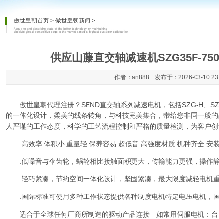
傲世皇朝首页
>
傲世皇朝新闻
>
供应山藤直交轴减速机SZG35F-750W-5
作者：an888 发布于：2026-03-10 23
傲世皇朝代理注册
？SEND直交轴系列减速电机，包括SZG-H、S
的一体化设计，柔美的线条转角，与科技完美集合，带给您非同一般的
人严谨的工作态度，科学的工艺流程控制和严格的质量检测，为客户创
.高效率.体积小.重量轻.保养容易.超低音.高强度材质.机种齐全.安
.低噪音与伞齿轮，蜗轮相比接触面积更大，传输能力更强，操作静
.轻巧紧凑，节约空间一体化设计，坚固紧凑，最大限度减轻电机重
.国际标准可使用多种工作状态提供各种制度电机特定电压电机，国
适合于全球任何厂商所制造的驱动产品连接：如常用伺服电机：台