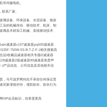
机等伺服电机。
置，联系厂家。
玻璃设备、环保设备、水泥设备、煤炭
工业的机械传动、驱动技术、机床、制
玻璃及木材加工机械、直线驱动技术、
r减速器c107减速器jzq500减速器
F-750W-5S-B-T-Z-F-J相关搜索高
品/收藏品减速器相关专题l2减速器
速器28减速器2级减速器90减速器免责声
Z-F-J产品信息、公司信息及其他相关信
责，马可波罗网对此不承担任何保证责
请买家谨慎对待，谨防欺诈。欺诈行为
VIP会员标识，信誉度更高