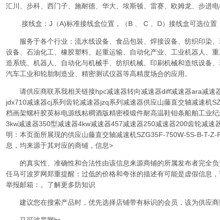
汇川、步科、西门子、施耐德、华大、埃斯顿、雷赛、欧姆龙、步进电
.接线盒：J（A)标准接线盒位置，（B 、 C 、D）接线盒可选位
服务于各个行业：流水线设备、食品包裝、焊接设备、纺织印染、
设备、石油化工、橡胶塑料、起重运输、自动化产业、工业机器人、重
造系统、机器人、自动化与机械手、纺织机械、印刷机械和造纸设备、
汽车工业和轮胎制造业、精密测试仪器等高精度场合的应用。
请供应商联系我相关链接hpc减速器转向减速器diff减速器ara减速器ab
jdx710减速器cj系列齿轮减速器jzq系列减速器供应山藤直交轴减速机SZG35
档画架螺杆胶英标电源线粘稠酒版精密模锻件耐高温鞋钼条船舶工业纪念
3kw减速器350型减速器4kw减速器457减速器250减速器200齿轮减
明：本页面所展现的供应山藤直交轴减速机SZG35F-750W-5S-B-T-
息，均来源于其对应的商铺，信息>
的真实性、准确性和合法性由该信息来源商铺的所属发布者完全负
任马可波罗网郑重提醒：过低的价格和夸张的描述有可能是虚假信息，
举报邮箱：。了解更多防知识
建议您在搜索产品时，优先选择店铺带有标识的会员，该为供应商网