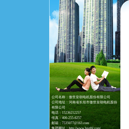
公司名称：傲世皇朝电机股份有限公司
公司地址：河南省长垣市傲世皇朝电机股份
有限公司
电话：15236212257
传真：400-255-6257
邮箱：7535077@163.com
集团网址：http://www.hnztbl.com/