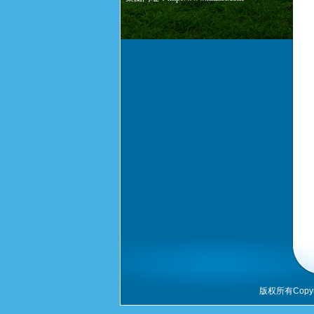
版权所有Copyrig