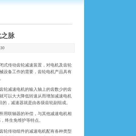
化之脉
:30
闭式传动齿轮减速装置，对电机及齿轮
械设备工作的需要，齿轮电机产品具有
。
齿轮减速电机的输入轴上的齿数少的齿
就可以大大降低转速从而增加减速电机
的目的，减速器就是由各级齿轮副组成。
所用联轴器的补偿，与其他减速电机相
高，终生免维护等特点。
齿轮传动组件的减速电机配有各种类型