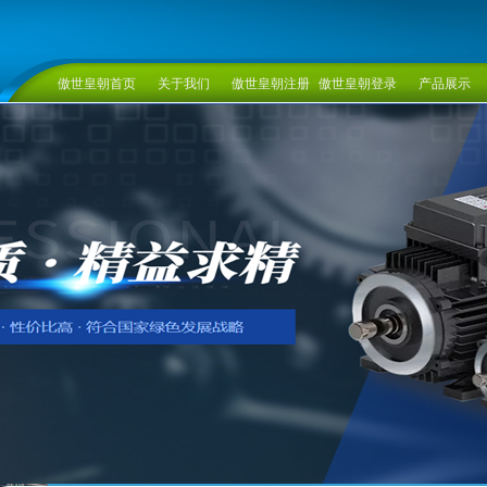
傲世皇朝首页
关于我们
傲世皇朝注册
傲世皇朝登录
产品展示