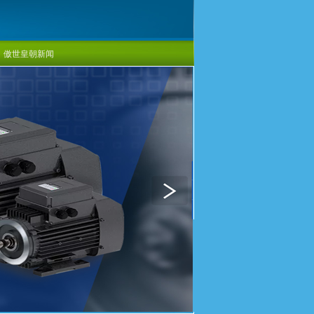
傲世皇朝新闻