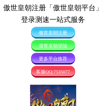
傲世皇朝注册「傲世皇朝平台」
登录测速一站式服务
傲世皇朝注册
傲世皇朝登陆
更多平台推荐
客服QQ:7535077