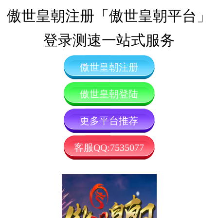
傲世皇朝注册「傲世皇朝平台」
登录测速一站式服务
傲世皇朝注册
傲世皇朝登陆
更多平台推荐
客服QQ:7535077