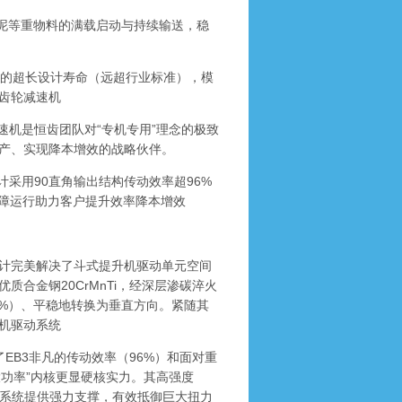
泥等重物料的满载启动与持续输送，稳
的超长设计寿命（远超行业标准），模
齿轮减速机
机是恒齿团队对“专机专用”理念的极致
产、实现降本增效的战略伙伴。
采用90直角输出结构传动效率超96%
故障运行助力客户提升效率降本增效
计完美解决了斗式提升机驱动单元空间
合金钢20CrMnTi，经深层渗碳淬火
94%）、平稳地转换为垂直方向。紧随其
机驱动系统
B3非凡的传动效率（96%）和面对重
大功率”内核更显硬核实力。其高强度
轮系统提供强力支撑，有效抵御巨大扭力