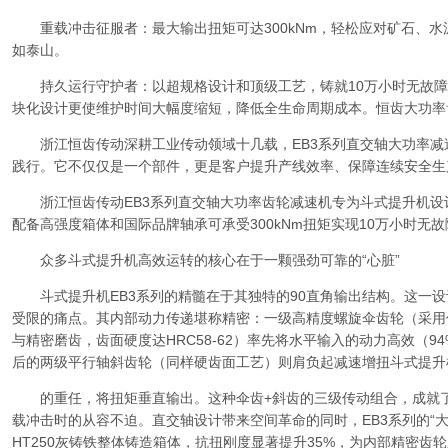
重载冲击征服者：最大输出扭矩可达300kNm，轻松应对矿石、水
如泰山。
持久运行守护者：以超规格设计和顶级工艺，铸就10万小时无故障
块化设计更使维护时间大幅度缩短，降低全生命周期成本。恒齿大功率
浙江恒齿传动深耕工业传动领域十几载，EB3系列直交轴大功率减速
践行。它不仅仅是一个部件，更是客户提升产线效率、保障连续安全生
浙江恒齿传动EB3系列直交轴大功率齿轮减速机专为斗式提升机设计
配备高强度箱体和国际品牌轴承可承受300kNm扭矩实现10万小时无
众多斗式提升机高效运转的核心在于一颗强劲可靠的“心脏”
斗式提升机EB3系列的精髓在于其独特的90直角输出结构。这一设
受限的痛点。其内部动力传递堪称精密：一级高精度螺旋伞齿轮（采用优质
与精密磨齿，齿面硬度达HRC58-62）率先将水平输入的动力高效（
后的两级平行轴斜齿轮（同样硬齿面工艺）则肩负起减速增扭斗式提升
的重任，将扭矩垂直输出。这种伞齿+斜齿的三级传动组合，成就了E
载冲击时的从容不迫。直交轴设计带来空间革命的同时，EB3系列的“
HT250灰铸铁整体铸造箱体，抗扭刚度显著提升35%，为内部精密齿