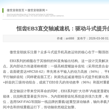
傲世皇朝首页
>
傲世皇朝新闻
>
恒齿EB3直交轴减速机：驱动斗式提
作者：an888 发布于：2026-03-06 01
傲世皇朝娱乐注册
？众多斗式提升机高效运转的核心在于一颗强劲可
EB3系列的精髓在于其独特的90直角输出结构。这一设计完美解决
点。其内部动力传递堪称精密：一级高精度螺旋伞齿轮（采用优质合金钢2
齿，齿面硬度达HRC58-62）率先将水平输入的动力高效（94%）
平行轴斜齿轮（同样硬齿面工艺）则肩负起减速增扭斗式提升机驱动系
+斜齿的三级传动组合，成就了EB3非凡的传动效率（96%）和面对重
直交轴设计带来空间革命的同时，EB3系列的“大功率”内核更显硬核
箱体，抗扭刚度显著提升35%，为内部精密齿轮系统提供强力支撑，
位，选用SKF/FAG等国际一线品牌的重载/超重型滚动轴承，轴向承载
间冲击和持续重载运行下，传动轴依然稳定如磐。