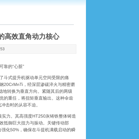
升的高效直角动力核心
:53
靠的“心脏”
了斗式提升机驱动单元空间受限的痛
0CrMnTi，经深层渗碳淬火与精密磨
、平稳地转换为垂直方向。紧随其后的两级
统的重任，将扭矩垂直输出。这种伞齿
载冲击时的从容不迫。
实力。其高强度HT250灰铸铁整体铸造
有效抵御巨大扭力与振动。关键传动部
力强化50%，确保在斗提机满载启动的瞬