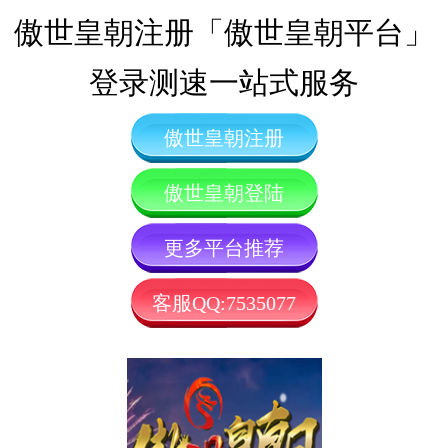
傲世皇朝注册「傲世皇朝平台」
登录测速一站式服务
傲世皇朝注册
傲世皇朝登陆
更多平台推荐
客服QQ:7535077