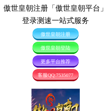
傲世皇朝注册「傲世皇朝平台」
登录测速一站式服务
傲世皇朝注册
傲世皇朝登陆
更多平台推荐
客服QQ:7535077