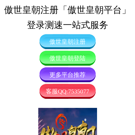
傲世皇朝注册「傲世皇朝平台」
登录测速一站式服务
傲世皇朝注册
傲世皇朝登陆
更多平台推荐
客服QQ:7535077