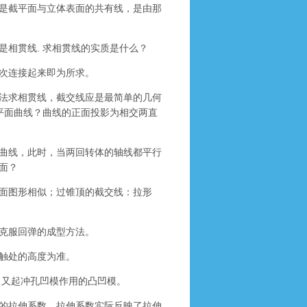
是截平面与立体表面的共有线，是由那
相贯线. 求相贯线的实质是什么？
次连接起来即为所求。
法求相贯线，截交线应是最简单的几何
平面曲线？曲线的正面投影为相交两直
曲线，此时，当两回转体的轴线都平行
面？
面图形相似；过锥顶的截交线：拉形
克服回弹的成型方法。
触处的高度为准。
，又起冲孔凹模作用的凸凹模。
的拉伸系数。拉伸系数实际反映了拉伸