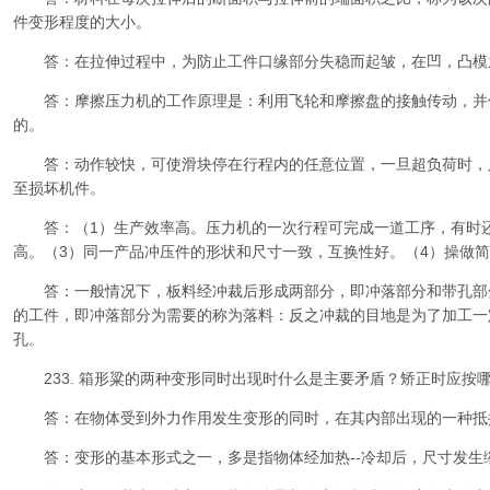
件变形程度的大小。
答：在拉伸过程中，为防止工件口缘部分失稳而起皱，在凹，凸模
答：摩擦压力机的工作原理是：利用飞轮和摩擦盘的接触传动，并
的。
答：动作较快，可使滑块停在行程内的任意位置，一旦超负荷时，
至损坏机件。
答：（1）生产效率高。压力机的一次行程可完成一道工序，有时还
高。（3）同一产品冲压件的形状和尺寸一致，互换性好。（4）操做
答：一般情况下，板料经冲裁后形成两部分，即冲落部分和带孔部
的工件，即冲落部分为需要的称为落料：反之冲裁的目地是为了加工一
孔。
233. 箱形粱的两种变形同时出现时什么是主要矛盾？矫正时应按
答：在物体受到外力作用发生变形的同时，在其内部出现的一种抵
答：变形的基本形式之一，多是指物体经加热--冷却后，尺寸发生