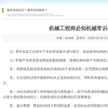
傲世皇朝首页
>
傲世皇朝新闻
>
机械工程师必知机械常识4
作者：an888 发布于：2026-02-24 12
12. 零件在加工过程中产生的变形如不进行矫正，则会影响结构的
13. 焊接产生的变形会降低装配的精度，使钢结构内部产生附加应
答：相贯线是相交两形体的共有线)由于形体具有一定范围所以相贯线
答：它在切削过程中能保持钻头正直的钻削方向。同时具有修光孔
分。
答：当钻头刚钻穿工件时轴向阻力突然减小，由于钻床进给机械的
以很大进给量自动切入，以致造成钻头折断或钻孔质量降低。
答：减少摩擦、降低钻头阻力和切削温度，提高钻头的切削能力和