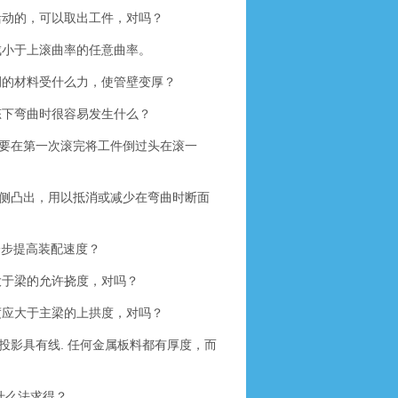
活动的，可以取出工件，对吗？
成小于上滚曲率的任意曲率。
侧的材料受什么力，使管壁变厚？
态下弯曲时很容易发生什么？
要在第一次滚完将工件倒过头在滚一
侧凸出，用以抵消或减少在弯曲时断面
一步提高装配速度？
大于梁的允许挠度，对吗？
度应大于主梁的上拱度，对吗？
影具有线. 任何金属板料都有厚度，而
什么法求得？