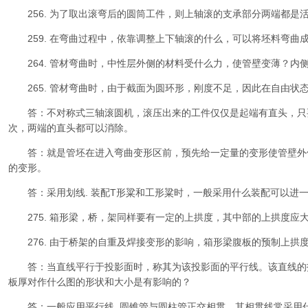
256. 为了取出滚弯后的圆筒工件，则上轴滚的支承部分两端都是
259. 在弯曲过程中，依靠调整上下轴滚的什么，可以将坯料弯曲
264. 管材弯曲时，中性层外侧的材料受什么力，使管壁变薄？内
265. 管材弯曲时，由于截面为圆环形，刚度不足，因此在自由状
答：不对称式三轴滚圆机，滚压出来的工件仅仅是起端有直头，只
次，两端的直头都可以消除。
答：就是管坯在进入弯曲变形区前，预先给一定量的变形使管壁外
的变形。
答：采用划线. 装配T形粱和工形粱时，一般采用什么装配可以进
275. 箱形梁，桥，架同样要有一定的上拱度，其中部的上拱度应
276. 由于桥架的自重及焊接变形的影响，箱形梁腹板的预制上拱
答：当直线平行于投影面时，称其为该投影面的平行线。该直线的投
板厚对作什么图的形状和大小是有影响的？
答：一般应用平行线. 圆锥管与圆柱管正交相贯，其相贯线常采用