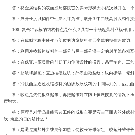
答：将金属结构的表面或局部按它的实际形状大小依次摊开在一个
答：展开长度以构件中性层尺寸为准，展开图中曲线高度以构件接
106. 复合冲裁模的结构特点是什么？具有一个既起落料凸模作用
答：在成型过程中使变形部位的边缘材料伸展变薄的操作叫放边。
答：利用冲模板将板料的一部分与另一部分沿一定的封闭线条相互
答：在保证冲压质量的前题下力争所设计的模具，易于制造、工艺
答：起皱和起包；直边拉痕压坑；外表面微裂纹；纵向撕裂；偏斜
答：冷拱曲是通过收缩板料的边缘放展板料的中间得到的，热拱曲
答：收边是先使板料起皱，再把起皱处在防止伸展恢复的情况下压
度增大。
答：原理是对于凸曲线弯边工件的成形主要是弯曲平面边的外缘材
线. 矫正的目的是什么？
答：是通过施加外力或局部加热，使较长纤维缩短，较短纤维伸长