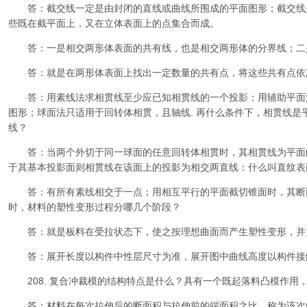
答：截交线一定是由封闭的直线或曲线所围成的平面图形；截交线
些既在截平面上，又在立体表面上的点集合而成。
答：一是相交两形体表面的共有线，也是相交两形体的分界线；二是
答：就是在两形体表面上找出一定数量的共有点，将这些共有点依
答：用素线法求相贯线至少应已知相贯线的一个投影；用辅助平面
图形；球面法只适用于回转体相贯，且轴线. 再什么条件下，相贯线是
线？
答：当两个外切于同一球面的任意回转体相贯时，其相贯线为平面
于其基本投影面则相贯线在该面上的投影为相交两直线：什么叫直纹表
答：有所有素线相交于一点；用相互平行的平面截切锥面时，其断
时，材料的塑性变形过程分哪几个阶段？
答：就是板料在受拉状态下，使之按理想曲面而产生塑性变形，并
答：展开长度以构件中性层尺寸为准，展开图中曲线高度以构件接
208. 复合冲裁模的结构特点是什么？具有一个既起落料凸模作用
答：材料在每次拉伸后的断面积与拉伸前的端面积之比，称为该次