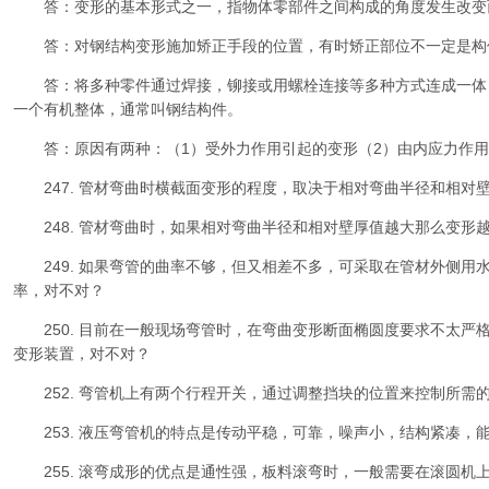
答：变形的基本形式之一，指物体零部件之间构成的角度发生改变
答：对钢结构变形施加矫正手段的位置，有时矫正部位不一定是构
答：将多种零件通过焊接，铆接或用螺栓连接等多种方式连成一体
一个有机整体，通常叫钢结构件。
答：原因有两种：（1）受外力作用引起的变形（2）由内应力作用
247. 管材弯曲时横截面变形的程度，取决于相对弯曲半径和相对
248. 管材弯曲时，如果相对弯曲半径和相对壁厚值越大那么变形
249. 如果弯管的曲率不够，但又相差不多，可采取在管材外侧用
率，对不对？
250. 目前在一般现场弯管时，在弯曲变形断面椭圆度要求不太严
变形装置，对不对？
252. 弯管机上有两个行程开关，通过调整挡块的位置来控制所需
253. 液压弯管机的特点是传动平稳，可靠，噪声小，结构紧凑，
255. 滚弯成形的优点是通性强，板料滚弯时，一般需要在滚圆机