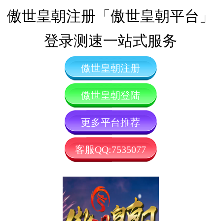
傲世皇朝注册「傲世皇朝平台」
登录测速一站式服务
傲世皇朝注册
傲世皇朝登陆
更多平台推荐
客服QQ:7535077