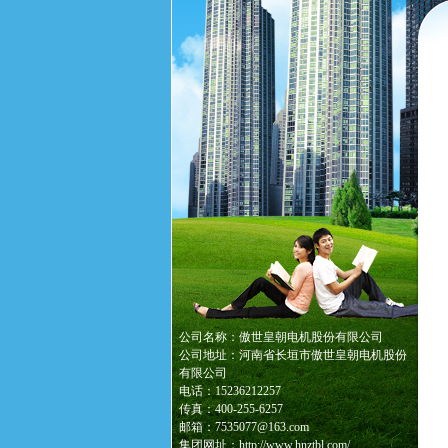
公司名称：傲世皇朝电机股份有限公司
公司地址：河南省长垣市傲世皇朝电机股份
有限公司
电话：15236212257
传真：400-255-6257
邮箱：7535077@163.com
集团网址：http://www.hnztbl.com/