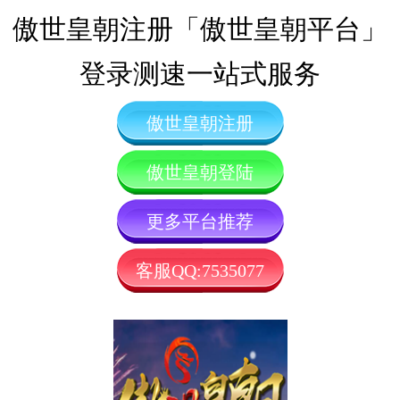
傲世皇朝注册「傲世皇朝平台」
登录测速一站式服务
傲世皇朝注册
傲世皇朝登陆
更多平台推荐
客服QQ:7535077