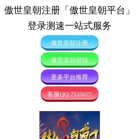
傲世皇朝注册「傲世皇朝平台」
登录测速一站式服务
傲世皇朝注册
傲世皇朝登陆
更多平台推荐
客服QQ:7535077