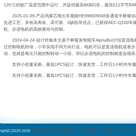
125°C的较广温度范围中运行，并提供最高8KB闪存，最高512字节R
2025-01-09-产品鸿翼芯推出车规级HE99MD9008多通道半桥驱
先进工艺，具有高寿命、高可靠、0缺陷等优点，已获得AEC-Q100
机、步进电机的高效驱动与控制。
2024-04-24-设计经验本文基于树莓派智能车AlphaBot介绍
过控制电机转动，小车实现不同方向行走。电机可以是直流电机或者步
动，也就是每次只能控制转动一小段。所以步进电机的控制精度会很高
支持小批量采购，最低1PCS起订，快速发货，工作日1小时内专属
支持小批量采购，最低1PCS起订，快速发货，工作日1小时内专属
ht(C)2025-2026
傲世皇朝注册「傲世皇朝平台」登录测速一站式服务
txt地图
HTM