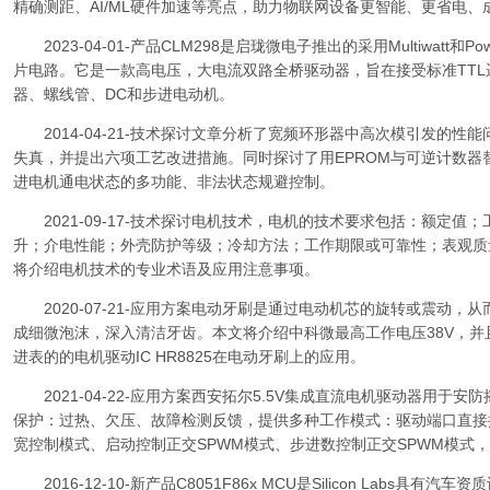
精确测距、AI/ML硬件加速等亮点，助力物联网设备更智能、更省电、
2023-04-01-产品CLM298是启珑微电子推出的采用Multiwatt和
片电路。它是一款高电压，大电流双路全桥驱动器，旨在接受标准TT
器、螺线管、DC和步进电动机。
2014-04-21-技术探讨文章分析了宽频环形器中高次模引发的性
失真，并提出六项工艺改进措施。同时探讨了用EPROM与可逆计数器
进电机通电状态的多功能、非法状态规避控制。
2021-09-17-技术探讨电机技术，电机的技术要求包括：额定值
升；介电性能；外壳防护等级；冷却方法；工作期限或可靠性；表观质
将介绍电机技术的专业术语及应用注意事项。
2020-07-21-应用方案电动牙刷是通过电动机芯的旋转或震动，
成细微泡沫，深入清洁牙齿。本文将介绍中科微最高工作电压38V，并且
进表的的电机驱动IC HR8825在电动牙刷上的应用。
2021-04-22-应用方案西安拓尔5.5V集成直流电机驱动器用于安防摇
保护：过热、欠压、故障检测反馈，提供多种工作模式：驱动端口直接控制
宽控制模式、启动控制正交SPWM模式、步进数控制正交SPWM模式
2016-12-10-新产品C8051F86x MCU是Silicon Labs具