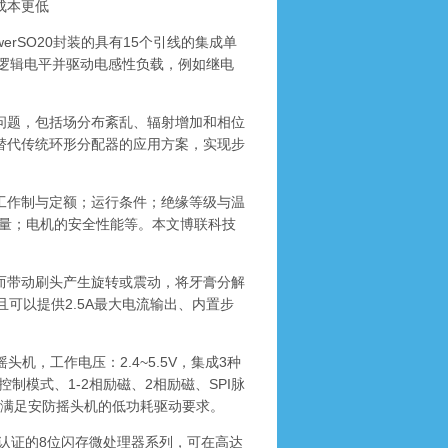
成本更低
PowerSO20封装的具有15个引线的集成单
L逻辑电平并驱动电感性负载，例如继电
能问题，包括场分布紊乱、辐射增加和相位
替代传统环形分配器的应用方案，实现步
；工作制与定额；运行条件；绝缘等级与温
量；电机的安全性能等。本文博联科技
从而带动刷头产生旋转或震动，将牙膏分解
可以提供2.5A最大电流输出、内置步
头机，工作电压：2.4~5.5V，集成3种
模式、1-2相励磁、2相励磁、SPI脉
，满足安防摇头机的低功耗驱动要求。
有汽车资质认证的8位闪存微处理器系列，可在高达