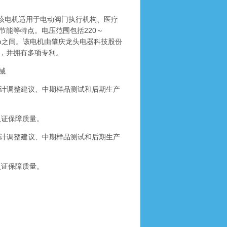
B。该电机适用于电动阀门执行机构、医疗
能等特点。电压范围包括220～
0r/min之间。该电机由肇庆龙头电器科技股份
，并拥有多项专利。
械
构设计调整建议、中期样品测试和后期生产
L认证保障质量。
构设计调整建议、中期样品测试和后期生产
L认证保障质量。