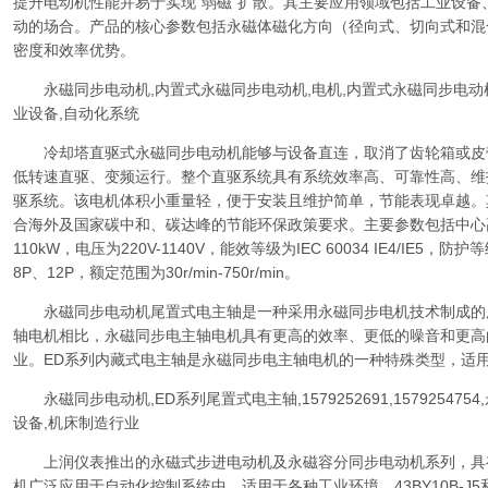
提升电动机性能并易于实现“弱磁”扩散。其主要应用领域包括工业设
动的场合。产品的核心参数包括永磁体磁化方向（径向式、切向式和混
密度和效率优势。
永磁同步电动机,内置式永磁同步电动机,电机,内置式永磁同步电动机
业设备,自动化系统
冷却塔直驱式永磁同步电动机能够与设备直连，取消了齿轮箱或皮
低转速直驱、变频运行。整个直驱系统具有系统效率高、可靠性高、维
驱系统。该电机体积小重量轻，便于安装且维护简单，节能表现卓越。
合海外及国家碳中和、碳达峰的节能环保政策要求。主要参数包括中心高为H1
110kW，电压为220V-1140V，能效等级为IEC 60034 IE4/IE5，防护等级
8P、12P，额定范围为30r/min-750r/min。
永磁同步电动机尾置式电主轴是一种采用永磁同步电机技术制成的
轴电机相比，永磁同步电主轴电机具有更高的效率、更低的噪音和更高
业。ED系列内藏式电主轴是永磁同步电主轴电机的一种特殊类型，适
永磁同步电动机,ED系列尾置式电主轴,1579252691,15792547
设备,机床制造行业
上润仪表推出的永磁式步进电动机及永磁容分同步电动机系列，具
机广泛应用于自动化控制系统中，适用于各种工业环境。43BY10B-J5