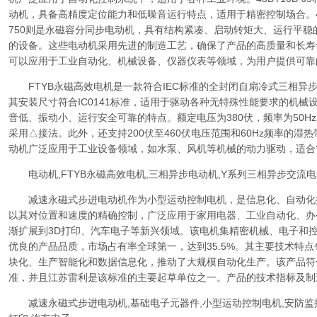
动机，具备高精度定位能力和低噪音运行特点，适用于精密控制场合。43TRY0
750则是永磁容分同步电动机，具有结构紧凑、启动转矩大、运行平
的设备。这些电动机采用先进的制造工艺，确保了产品的高质量和长寿
可以应用于工业自动化、机械设备、仪器仪表等领域，为用户提供可靠
FTYB永磁高效电机是一款符合IEC标准的全封闭自扇冷式三相异步
其安装尺寸符合IC0141标准，适用于驱动各种无特殊性能要求的机
音低、振动小、运行安全可靠的特点。额定电压为380伏，频率为50H
采用△接法。此外，还支持200伏至460伏电压范围和60Hz频率的
动机广泛应用于工业设备领域，如水泵、风机等机械的动力驱动，适合
电动机,FTYB永磁高效电机,三相异步电动机,Y系列三相异步交流电
减速永磁式步进电动机作为小型运动控制电机，是信息化、自动化
以其对位置和速度的精确控制，广泛应用于家用电器、工业自动化、办
渐扩展到3D打印、汽车电子等新兴领域。该电机集精密机械、电子和
优良的产品品质，市场占有率全球第一，达到35.5%。其主要技术特
块化、生产智能化和数据信息化，推动了大规模自动化生产。该产品符
准，并且江苏雷利是该标准的主要起草单位之一。产品的技术指标及制
减速永磁式步进电动机,基础电子元器件,小型运动控制电机,安防监控,