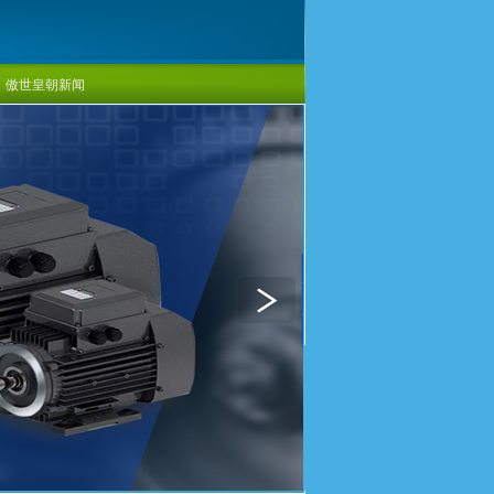
傲世皇朝新闻