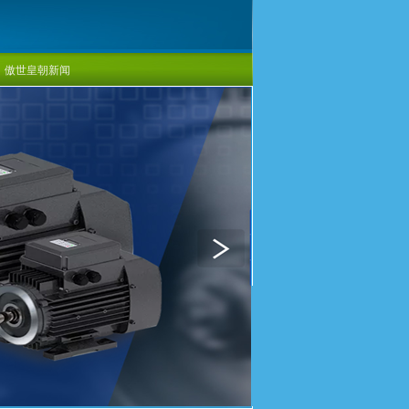
傲世皇朝新闻