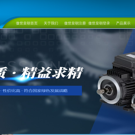
傲世皇朝首页
关于我们
傲世皇朝注册
傲世皇朝登录
产品展示