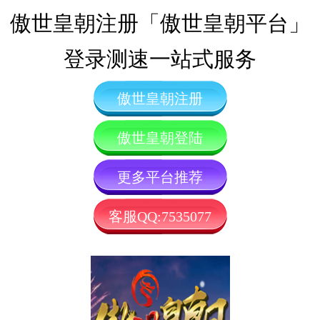
傲世皇朝注册「傲世皇朝平台」
登录测速一站式服务
傲世皇朝注册
傲世皇朝登陆
更多平台推荐
客服QQ:7535077