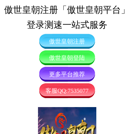
傲世皇朝注册「傲世皇朝平台」
登录测速一站式服务
傲世皇朝注册
傲世皇朝登陆
更多平台推荐
客服QQ:7535077